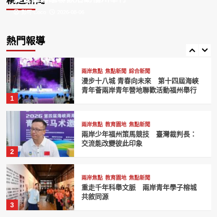
精選新聞
彭可 Coco
彭可 Coco
2026-08-06
2026-08-06
兩岸焦點
教育園地
焦點新聞
第三屆海峽兩岸青年以公益創意傳遞善
意福州舉行大學生廣告大賽頒獎典禮
熱門報導
5
兩岸焦點
焦點新聞
綜合新聞
漫步十八城 青春向未來 第十四屆海峽
青年薈兩岸青年營地聯歡活動福州舉行
1
兩岸焦點
教育園地
焦點新聞
兩岸少年福州策馬競技 臺灣裁判長：
交流能改變彼此印象
2
兩岸焦點
教育園地
焦點新聞
重走千年科舉文脈 兩岸青年學子榕城
共敘同源
3