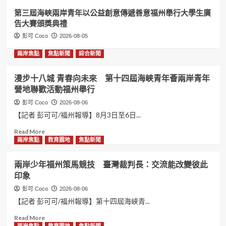
兩岸焦點
教育園地
焦點新聞
第三屆海峽兩岸青年以公益創意傳遞善意福州舉行大學生廣
重走千年科舉文脈 兩岸青年學子榕城
告大賽頒獎典禮
共敘同源
彭可 Coco
2026-08-05
3
兩岸焦點
焦點新聞
綜合新聞
兩岸焦點
焦點新聞
綜合新聞
臺青活水匯入政協 青春力量助推兩岸
漫步十八城 青春向未來 第十四屆海峽青年薈兩岸青年
融合
營地聯歡活動福州舉行
4
彭可 Coco
2026-08-06
【記者 彭可可/福州報導】8月3日至6日...
兩岸焦點
教育園地
焦點新聞
Read
Read More
第三屆海峽兩岸青年以公益創意傳遞善
more
兩岸焦點
教育園地
焦點新聞
意福州舉行大學生廣告大賽頒獎典禮
about
5
漫
兩岸少年福州策馬競技 臺灣裁判長：交流能改變彼此
步
印象
十
八
彭可 Coco
2026-08-06
城
【記者 彭可可/福州報導】第十四屆海峽青...
青
春
Read
Read More
向
more