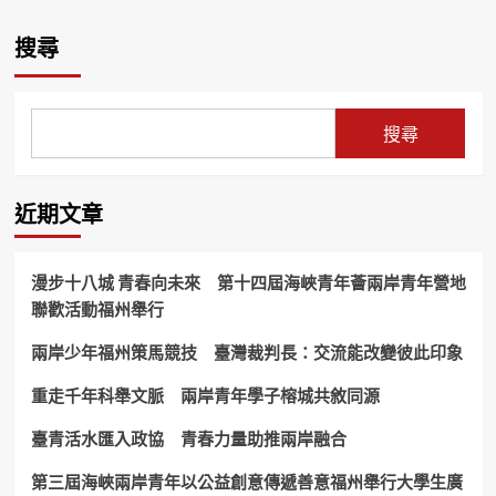
章
遊
集！
市
三
2026
分
共
搜尋
鶯
北
居
頁
搭
海
夢
731
潮
8
與
搜尋
月
火
跟
熱
著
鬧
喵
登
近期文章
喵
場
&
藍
漫步十八城 青春向未來 第十四屆海峽青年薈兩岸青年營地
狗
一
聯歡活動福州舉行
起
出
兩岸少年福州策馬競技 臺灣裁判長：交流能改變彼此印象
發
重走千年科舉文脈 兩岸青年學子榕城共敘同源
臺青活水匯入政協 青春力量助推兩岸融合
第三屆海峽兩岸青年以公益創意傳遞善意福州舉行大學生廣