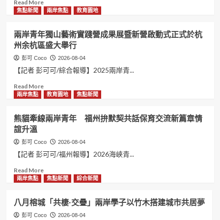
政
Read
Read More
榕
舉
印
協
more
焦點新聞
兩岸焦點
教育園地
城
行
象
青
about
共
春
第
敘
兩岸青年獨山藝術實踐營成果展暨新營啟動式正式於杭
力
三
同
州余杭區盛大舉行
量
屆
源
助
海
彭可 Coco
2026-08-04
推
峽
【記者 彭可可/綜合報導】2025兩岸青...
兩
兩
岸
岸
Read
Read More
融
青
more
兩岸焦點
教育園地
焦點新聞
合
年
about
以
兩
熊貓牽線兩岸青年 福州拚默契共話保育交流新篇章情
公
岸
誼升溫
益
青
創
年
彭可 Coco
2026-08-04
意
獨
【記者 彭可可/福州報導】2026海峽青...
傳
山
遞
藝
Read
Read More
善
術
more
兩岸焦點
焦點新聞
綜合新聞
意
實
about
福
踐
熊
八月榕城「共棲·交疊」兩岸學子以竹木搭建城市共居夢
州
營
貓
舉
成
牽
彭可 Coco
2026-08-04