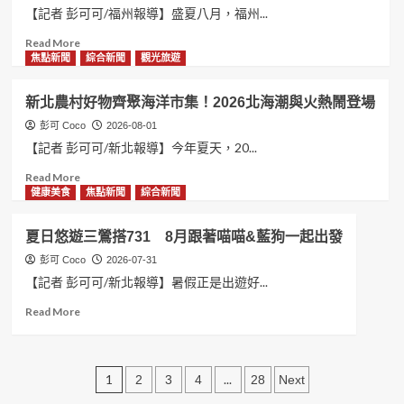
行
果
線
【記者 彭可可/福州報導】盛夏八月，福州...
大
展
兩
Read
Read More
學
暨
岸
more
焦點新聞
綜合新聞
觀光旅遊
生
新
青
about
廣
營
年
八
告
啟
福
新北農村好物齊聚海洋市集！2026北海潮與火熱鬧登場
月
大
動
州
榕
彭可 Coco
2026-08-01
賽
式
拚
城
頒
正
默
【記者 彭可可/新北報導】今年夏天，20...
「共
獎
式
契
Read
Read More
棲
典
於
共
more
健康美食
焦點新聞
綜合新聞
·
禮
杭
話
about
交
州
保
新
疊」
余
育
夏日悠遊三鶯搭731 8月跟著喵喵&藍狗一起出發
北
兩
杭
交
農
彭可 Coco
2026-07-31
岸
區
流
村
學
【記者 彭可可/新北報導】暑假正是出遊好...
盛
新
好
子
大
篇
Read
Read More
物
以
舉
章
more
齊
竹
行
情
about
聚
木
誼
夏
海
搭
升
文
日
1
...
2
3
4
28
Next
洋
建
溫
悠
市
城