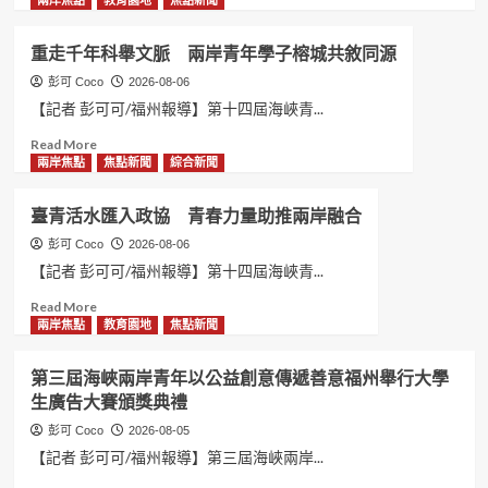
兩岸焦點
教育園地
焦點新聞
未
about
來
兩
重走千年科舉文脈 兩岸青年學子榕城共敘同源
第
岸
十
少
彭可 Coco
2026-08-06
四
年
【記者 彭可可/福州報導】第十四屆海峽青...
屆
福
Read
Read More
海
州
more
兩岸焦點
焦點新聞
綜合新聞
峽
策
about
青
馬
重
年
競
臺青活水匯入政協 青春力量助推兩岸融合
走
薈
技
千
彭可 Coco
2026-08-06
兩
臺
年
岸
灣
【記者 彭可可/福州報導】第十四屆海峽青...
科
青
裁
Read
Read More
舉
年
判
more
兩岸焦點
教育園地
焦點新聞
文
營
長：
about
脈
地
交
臺
兩
聯
流
第三屆海峽兩岸青年以公益創意傳遞善意福州舉行大學
青
岸
歡
能
生廣告大賽頒獎典禮
活
青
活
改
水
年
彭可 Coco
2026-08-05
動
變
匯
學
福
彼
【記者 彭可可/福州報導】第三屆海峽兩岸...
入
子
州
此