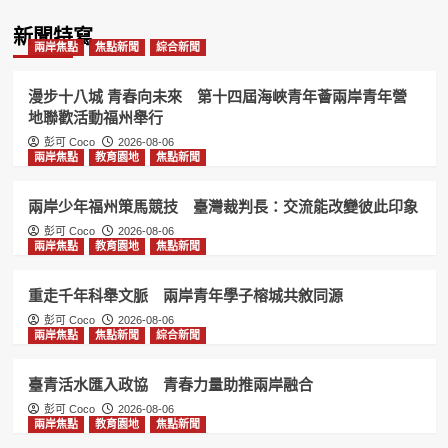
兩岸焦點
焦點新聞
綜合新聞
新聞特寫
兩岸焦點
焦點新聞
綜合新聞
臺青活水匯入政協 青春力量助推兩岸
融合
4
漫步十八城 青春向未來 第十四屆海峽青年薈兩岸青年營
地聯歡活動福州舉行
兩岸焦點
教育園地
焦點新聞
彭可 Coco
2026-08-06
兩岸焦點
教育園地
焦點新聞
第三屆海峽兩岸青年以公益創意傳遞善
意福州舉行大學生廣告大賽頒獎典禮
5
兩岸少年福州策馬競技 臺灣裁判長：交流能改變彼此印象
彭可 Coco
2026-08-06
兩岸焦點
教育園地
焦點新聞
兩岸焦點
焦點新聞
綜合新聞
漫步十八城 青春向未來 第十四屆海峽
青年薈兩岸青年營地聯歡活動福州舉行
重走千年科舉文脈 兩岸青年學子榕城共敘同源
1
彭可 Coco
2026-08-06
兩岸焦點
焦點新聞
綜合新聞
兩岸焦點
教育園地
焦點新聞
兩岸少年福州策馬競技 臺灣裁判長：
臺青活水匯入政協 青春力量助推兩岸融合
交流能改變彼此印象
彭可 Coco
2026-08-06
2
兩岸焦點
教育園地
焦點新聞