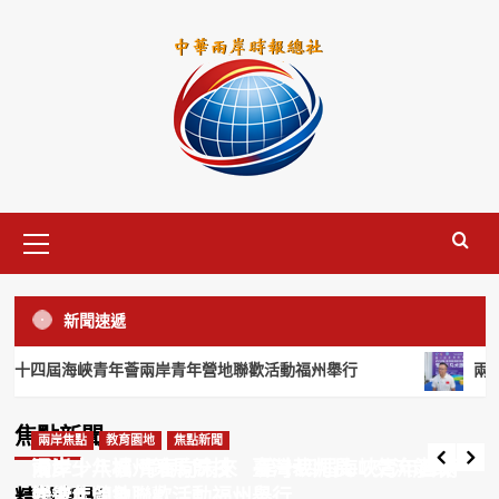
Skip
to
content
Primary
Menu
兩岸焦點
教育園地
焦點新聞
重走千年科舉文脈 兩岸青年學子榕城
新聞速遞
共敘同源
3
兩岸焦點
焦點新聞
綜合新聞
十四屆海峽青年薈兩岸青年營地聯歡活動福州舉行
兩岸少
漫步十八城 青春向未來 第十四屆海峽青年
薈兩岸青年營地聯歡活動福州舉行
兩岸焦點
焦點新聞
綜合新聞
焦點新聞
臺青活水匯入政協 青春力量助推兩岸
兩岸焦點
兩岸焦點
焦點新聞
教育園地
綜合新聞
焦點新聞
彭可 Coco
2026-08-06
融合
漫步十八城 青春向未來 第十四屆海峽青年薈兩
兩岸少年福州策馬競技 臺灣裁判長：交流能改
4
岸青年營地聯歡活動福州舉行
變彼此印象