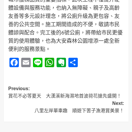
體設備與服務功能，也納入無障礙、親子及高齡
友善等多元設計理念，將公廁升級為更包容、友
善的公共空間。施工期間造成的不便，敬請市民
體諒與配合。完工後的6號公廁，將帶給市民更優
質的使用體驗，也為大安森林公園增添一處全新
便利的服務景點。
Facebook
Email
Line
WhatsApp
Evernote
分
享
Post
Previous:
賞花不必等夏天 大漢溪新海濕地首波荷花搶先盛開！
navigation
Next:
八里左岸單車趣 順遊下罟子漁港賞美景！