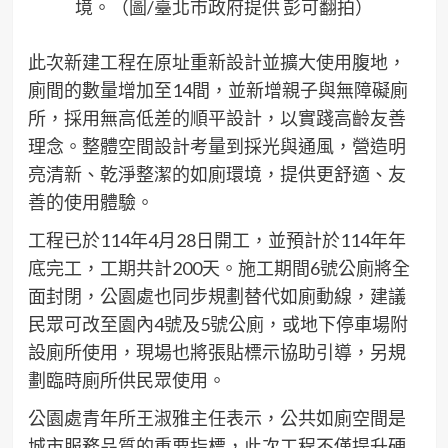
境。（圖/臺北市政府提供 彭可翻拍）
此次新建工程在原址重新設計並擴大使用腹地，
廁間的數量增加至14間，並新增親子與無障礙廁
所，採用無高低差的順平設計，以實踐高齡友善
理念。整體空間設計考量到採光與通風，營造明
亮清新、乾淨整潔的如廁環境，提供更舒適、友
善的使用體驗。
工程已於114年4月28日開工，並預計於114年年
底完工，工期共計200天。施工期間6號公廁將全
面封閉，公園處也同步規劃替代如廁動線，建議
民眾可改至園內4號及5號公廁，或地下停車場附
設廁所使用，現場也將張貼標示協助引導，另規
劃臨時廁所供民眾使用。
公園處青年所王淑雅主任表示，公共如廁空間是
城市服務品質的重要指標，此次工程不僅提升硬