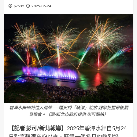
p7532
2025-06-24
碧潭水舞即將進入尾聲——煙火秀「騎激」綻放 趕緊把握最後觀
賞機會。（圖/新北市政府提供 彭可翻拍）
【記者 彭可/新北報導】
2025年碧潭水舞自5月24
日點亮碧潭夜空以來，歷經一個多月的熱烈好