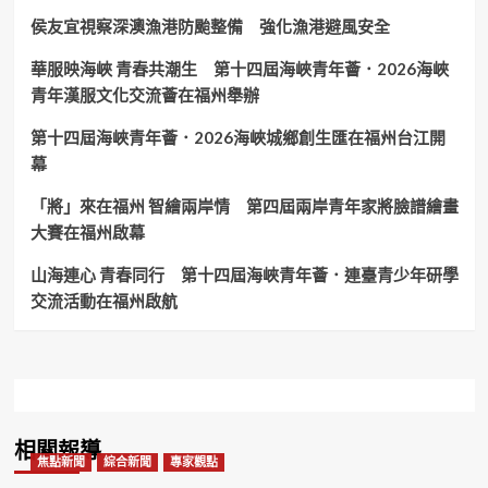
侯友宜視察深澳漁港防颱整備 強化漁港避風安全
華服映海峽 青春共潮生 第十四屆海峽青年薈．2026海峽
青年漢服文化交流薈在福州舉辦
第十四屆海峽青年薈．2026海峽城鄉創生匯在福州台江開
幕
「將」來在福州 智繪兩岸情 第四屆兩岸青年家將臉譜繪畫
大賽在福州啟幕
山海連心 青春同行 第十四屆海峽青年薈．連臺青少年研學
交流活動在福州啟航
相關報導
焦點新聞
綜合新聞
專家觀點