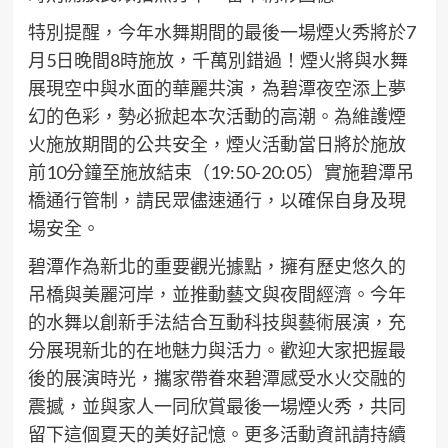
特別提醒，今年水舞期間的最後一場煙火秀將於7
月5日晚間8時施放，千萬別錯過！煙火將與水舞
展現空中與水面的華麗共演，為碧潭夜空添上夢
幻的色彩，勢必掀起本次活動的高潮。為維護煙
火施放期間的公共安全，煙火活動當日將於施放
前10分鐘至施放結束（19:50-20:05）實施碧潭吊
橋通行管制，請民眾儘速通行，以確保自身及現
場安全。
碧潭作為新北的重要觀光據點，擁有歷史悠久的
吊橋與美麗河岸，並推動藝文與夜間經濟。今年
的水舞以創新手法結合互動科技與藝術展演，充
分展現新北的在地魅力與活力。歡迎大家把握最
後的展演時光，攜家帶眷來碧潭感受水火交融的
震撼，並與家人一同欣賞最後一場煙火秀，共同
留下這個夏天的美好記憶。更多活動資訊請持續