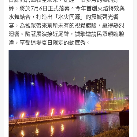
評，將於7月6日正式落幕。今年首創火焰特效與
水舞結合，打造出「水火同源」的震撼聲光饗
宴，為觀眾帶來前所未有的視覺體驗，贏得熱烈
迴響。隨著展演接近尾聲，誠摯邀請民眾親臨碧
潭，享受這場夏日限定的動感秀。