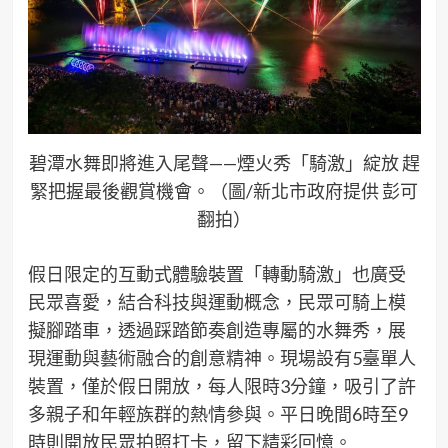
碧潭水舞即將進入尾聲——煙火秀「騎激」綻放 趕
緊把握最後觀賞機會。（圖/新北市政府提供 彭可
翻拍）
假日限定的互動式體驗裝置「轉動騎激」也廣受
民眾喜愛，結合科技與運動概念，民眾可騎上模
擬腳踏車，透過踩踏節奏創造專屬的水舞秀，展
現運動與藝術融合的創意精神。現場設有5臺單人
裝置，僅於假日開放，每人限時3分鐘，吸引了許
多親子和年輕族群的熱情參與。平日晚間6時至9
時則開放民眾拍照打卡，留下精彩回憶。