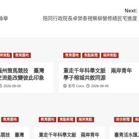
Next:
縣舉
陪同行政院長卓榮泰視察柳營修繕民宅進度
岸焦點
教育園地
教育園地
焦點新聞
兩岸焦點
福州策馬競技 臺灣
重走千年科舉文脈 兩岸青年
交流能改變彼此印象
學子榕城共敘同源
2026-08-06
彭可 Coco
2026-08-06
教育園地
教育園地
焦點新聞
兩岸焦點
綜合新聞
兩
馬競技 臺灣
重走千年科舉文脈 兩岸青年
臺青活水匯