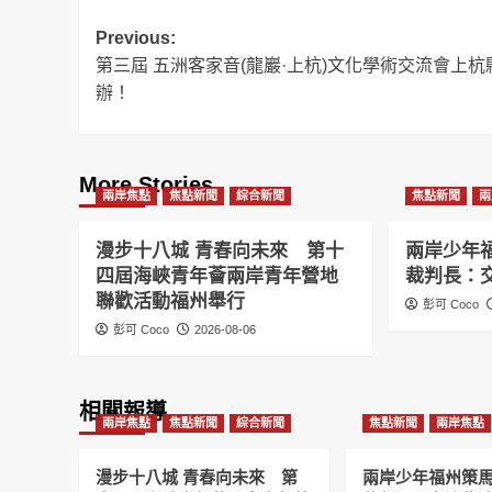
Post
Previous:
第三屆 五洲客家音(龍巖·上杭)文化學術交流會上杭
navigation
辦！
More Stories
兩岸焦點
焦點新聞
綜合新聞
焦點新聞
兩
漫步十八城 青春向未來 第十
兩岸少年
四屆海峽青年薈兩岸青年營地
裁判長：
聯歡活動福州舉行
彭可 Coco
彭可 Coco
2026-08-06
相關報導
兩岸焦點
焦點新聞
綜合新聞
焦點新聞
兩岸焦點
漫步十八城 青春向未來 第
兩岸少年福州策