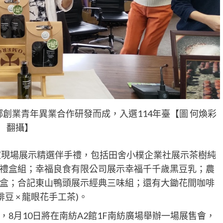
創業青年異業合作研發而成，入選114年臺【圖 何煥彩
翻攝】
」店家現場展示精選伴手禮，包括田舍小樸企業社展示茶樹純
禮盒組；幸福良食有限公司展示幸福千千歲黑豆乳；農
盒；合記東山鴨頭展示經典三味組；還有大鋤花間咖啡
豆 × 龍眼花手工茶)。
8月10日將在南紡A2館1F南紡廣場舉辦一場展售會，