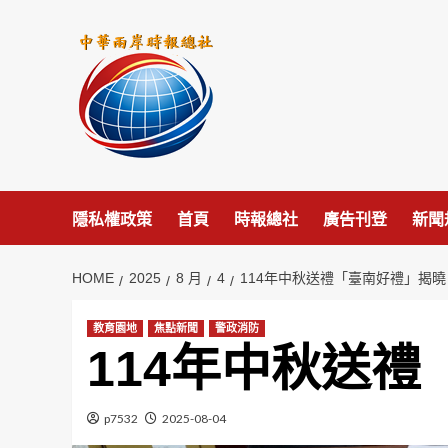
Skip
to
content
隱私權政策
首頁
時報總社
廣告刊登
新聞
HOME
2025
8 月
4
114年中秋送禮「臺南好禮」揭
教育園地
焦點新聞
警政消防
114年中秋送
p7532
2025-08-04