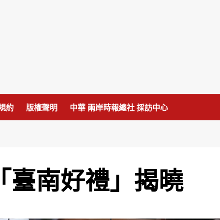
規約
版權聲明
中華 兩岸時報總社 採訪中心
曉
禮「臺南好禮」揭曉