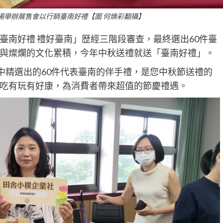
廣場舉辦展售會以行銷臺南好禮【圖 何煥彩翻攝】
—臺南好禮 禮好臺南」歴經三階段審查，最終選出60件臺
與燦爛的文化累積，今年中秋送禮就送「臺南好禮」。
中精選出的60件代表臺南的伴手禮，是您中秋節送禮的
吃有玩有好康，為消費者帶來超值的節慶禮遇。