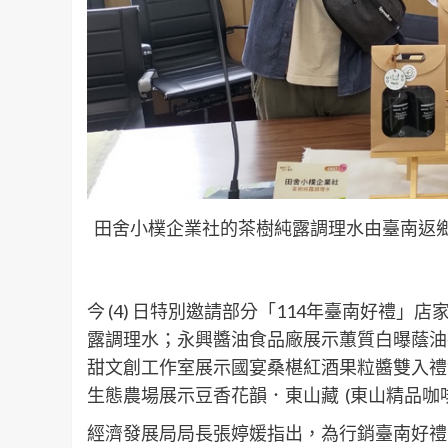
田舍小樸企業社的茶樹純露調理水由臺南返鄉
今 (4) 日特別邀請部分「114年臺南好禮
露調理水；永興醬油食品廠展示蕙質白曝蔭油
甜文創工作室展示國宴桑椹紅酒果粒醬雙入禮
生態農場展示豆香花韻．東山藏 (東山精品咖啡
經濟發展局局長張婷媛指出，為行銷臺南好禮，