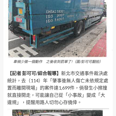
車禍少做一個動作 之後收到罰單了!（圖/彭可可翻拍）
【記者 彭可可/綜合報導】
新北市交通事件裁決處
統計，去（114）年「肇事後無人傷亡未依規定處
置而離開現場」的案件達1,699件，倘發生小擦撞
就直接開走，可能讓自己從「小事故」變成「大
違規」，提醒用路人切勿心存僥倖。