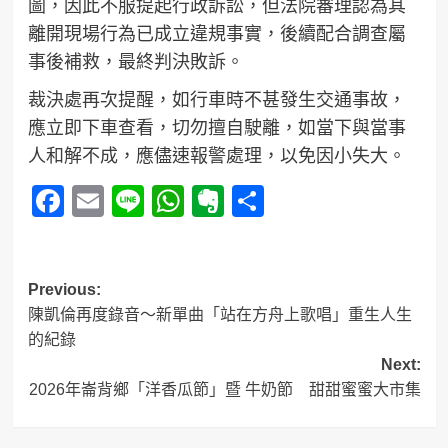
圖，因此不服提起行政訴訟，但法院審理認為其
離開現場行為已成立違規事實，後續配合調查屬
事後補救，最終判決敗訴。
裁決處再次提醒，如行車時不甚發生交通事故，
應立即下車查看，切勿擅自駛離，如當下與當事
人和解不成，應儘速報警處理，以免因小失大。
Facebook
Email
Line
WhatsApp
Evernote
分
享
Post
Previous:
陳凱倫再度錄音～新單曲「站在方舟上歌唱」重生人生
navigation
的紀錄
Next:
2026年崙背鄉「洋香瓜節」暨 牛奶節 甜甜蜜蜜大市集