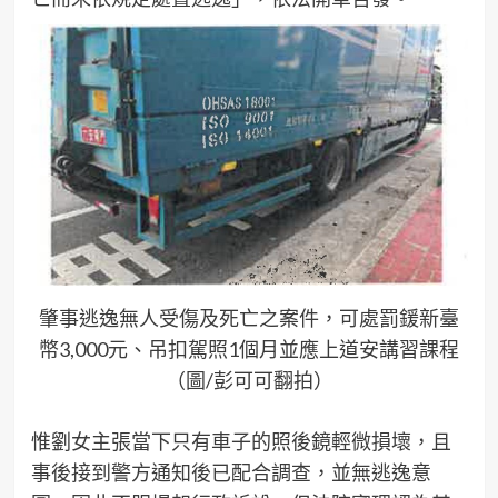
肇事逃逸無人受傷及死亡之案件，可處罰鍰新臺
幣3,000元、吊扣駕照1個月並應上道安講習課程
（圖/彭可可翻拍）
惟劉女主張當下只有車子的照後鏡輕微損壞，且
事後接到警方通知後已配合調查，並無逃逸意