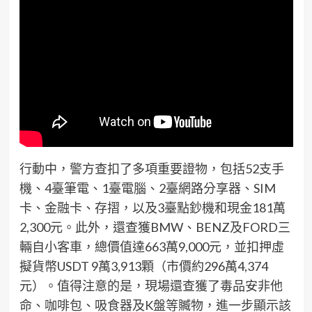
行動中，警方查扣了多項重要證物，包括52支手
機、4臺筆電、1臺電腦、2臺網路分享器、SIM
卡、金融卡、存摺，以及3臺點鈔機和現金181萬
2,300元。此外，還查獲BMW、BENZ及FORD三
輛自小客車，總價值達663萬9,000元，並扣押虛
擬貨幣USDT 9萬3,913顆（市價約296萬4,374
元）。值得注意的是，現場還查獲了毒品安非他
命、咖啡包、吸食器及K盤等贓物，進一步顯示該