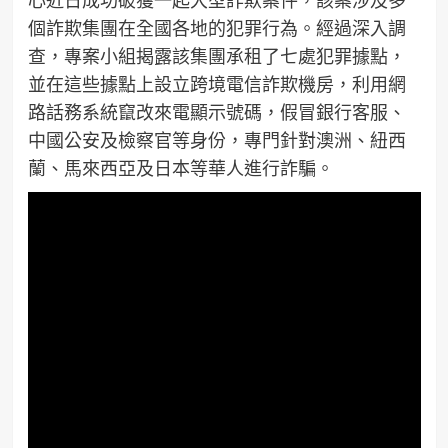
心近日成功破獲一起大型詐欺案件，該案涉及多
個詐欺集團在全國各地的犯罪行為。經過深入調
查，專案小組揭露該集團承租了七處犯罪據點，
並在這些據點上設立跨境電信詐欺機房，利用網
路話務系統竄改來電顯示號碼，假冒銀行客服、
中國公安及檢察官等身份，專門針對澳洲、紐西
蘭、馬來西亞及日本等華人進行詐騙。