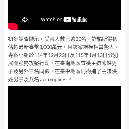
初步調查顯示，受害人數已逾30名，詐騙所得初
估超過新臺幣3,000萬元，且該案規模相當驚人。
專案小組於114年12月23日及115年1月13日分別
展開強勢攻堅行動，在臺南地區查獲主嫌陳姓男
子及另外三名同夥，在臺中地區則拘捕了主嫌洪
姓男子及八名 accomplices。