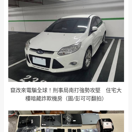
竄改來電騙全球！刑事局南打強勢攻堅 住宅大
樓暗藏詐欺機房（圖/彭可可翻拍）