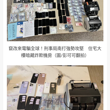
竄改來電騙全球！刑事局南打強勢攻堅 住宅大
樓暗藏詐欺機房（圖/彭可可翻拍）