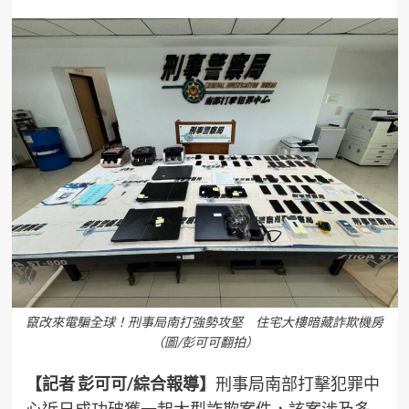
竄改來電騙全球！刑事局南打強勢攻堅 住宅大樓暗藏詐欺機房
（圖/彭可可翻拍）
【記者 彭可可/綜合報導】
刑事局南部打擊犯罪中