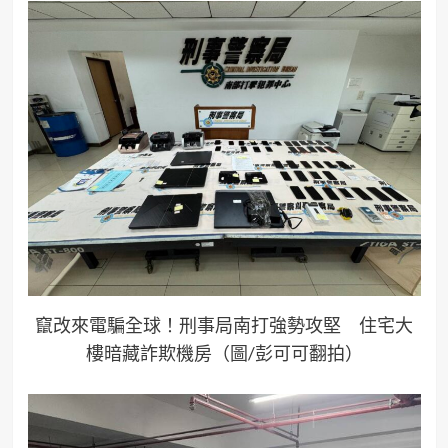
竄改來電騙全球！刑事局南打強勢攻堅 住宅大
樓暗藏詐欺機房（圖/彭可可翻拍）