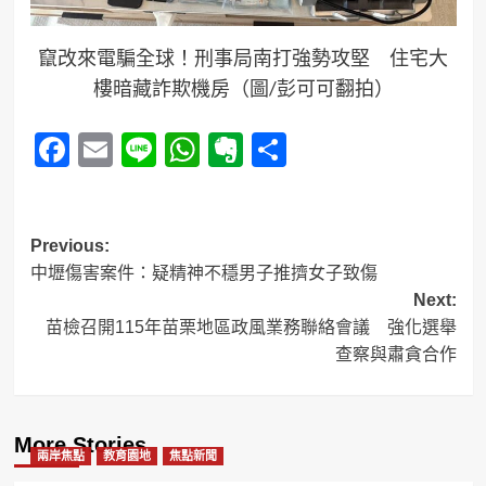
竄改來電騙全球！刑事局南打強勢攻堅 住宅大
樓暗藏詐欺機房（圖/彭可可翻拍）
Facebook
Email
Line
WhatsApp
Evernote
分
享
Post
Previous:
中壢傷害案件：疑精神不穩男子推擠女子致傷
navigation
Next:
苗檢召開115年苗栗地區政風業務聯絡會議 強化選舉
查察與肅貪合作
More Stories
兩岸焦點
教育園地
焦點新聞