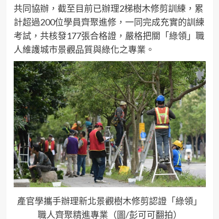
共同協辦，截至目前已辦理2梯樹木修剪訓練，累
計超過200位學員齊聚進修，一同完成充實的訓練
考試，共核發177張合格證，嚴格把關「綠領」職
人維護城市景觀品質與綠化之專業。
產官學攜手辦理新北景觀樹木修剪認證「綠領」
職人齊聚精進專業（圖/彭可可翻拍）