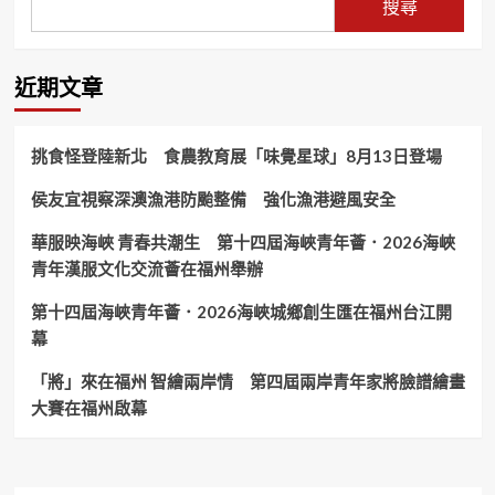
搜尋
近期文章
挑食怪登陸新北 食農教育展「味覺星球」8月13日登場
侯友宜視察深澳漁港防颱整備 強化漁港避風安全
華服映海峽 青春共潮生 第十四屆海峽青年薈．2026海峽
青年漢服文化交流薈在福州舉辦
第十四屆海峽青年薈．2026海峽城鄉創生匯在福州台江開
幕
「將」來在福州 智繪兩岸情 第四屆兩岸青年家將臉譜繪畫
大賽在福州啟幕