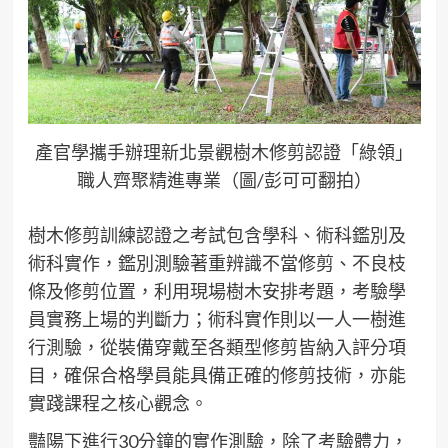
產官學攜手辦理新北景觀樹木修剪認證「綠領」
職人齊聚精進專業（圖/彭可可翻拍）
樹木修剪訓練認證之考試包含學科、術科鑑別及
術科實作，鑑別測驗著重辨識不當修剪、不良枝
條及修剪位置，利用現場樹木安排考題，考驗學
員實務上場的判斷力；術科實作則以一人一樹進
行測驗，從裝備穿戴至各類型修剪皆納入評分項
目，確保合格學員能具備正確的修剪技術，亦能
實踐課程之核心觀念。
豔陽下進行30分鐘的實作測驗，除了考驗體力，