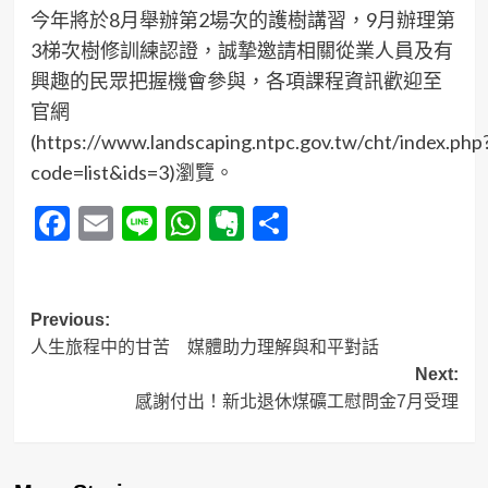
今年將於8月舉辦第2場次的護樹講習，9月辦理第
3梯次樹修訓練認證，誠摯邀請相關從業人員及有
興趣的民眾把握機會參與，各項課程資訊歡迎至
官網
(https://www.landscaping.ntpc.gov.tw/cht/index.php
code=list&ids=3)瀏覽。
Facebook
Email
Line
WhatsApp
Evernote
分
享
Post
Previous:
人生旅程中的甘苦 媒體助力理解與和平對話
navigation
Next:
感謝付出！新北退休煤礦工慰問金7月受理