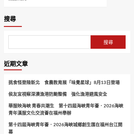
more
about
以
搜尋
棒
球
為
媒！
搜尋
龍
巖
連
城
近期文章
持
續
搭
挑食怪登陸新北 食農教育展「味覺星球」8月13日登場
好
兩
侯友宜視察深澳漁港防颱整備 強化漁港避風安全
岸
(同
華服映海峽 青春共潮生 第十四屆海峽青年薈．2026海峽
心
橋)
青年漢服文化交流薈在福州舉辦
第十四屆海峽青年薈．2026海峽城鄉創生匯在福州台江開
幕