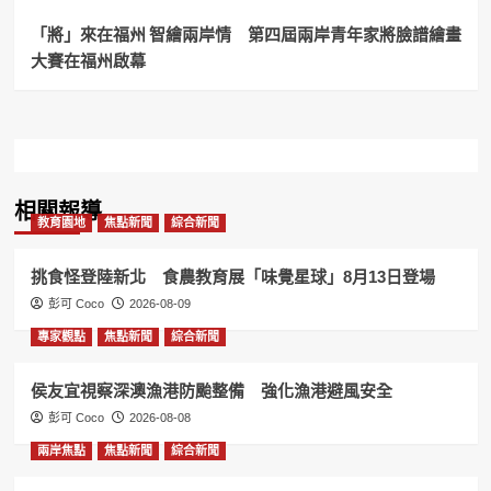
「將」來在福州 智繪兩岸情 第四屆兩岸青年家將臉譜繪畫
大賽在福州啟幕
相關報導
教育園地
焦點新聞
綜合新聞
挑食怪登陸新北 食農教育展「味覺星球」8月13日登場
彭可 Coco
2026-08-09
專家觀點
焦點新聞
綜合新聞
侯友宜視察深澳漁港防颱整備 強化漁港避風安全
彭可 Coco
2026-08-08
兩岸焦點
焦點新聞
綜合新聞