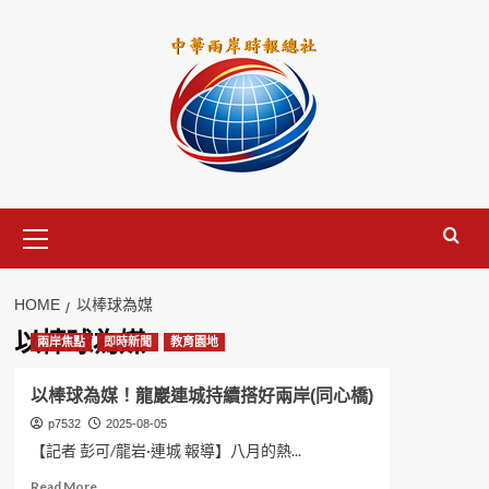
Skip
to
content
Primary
Menu
HOME
以棒球為媒
以棒球為媒
兩岸焦點
即時新聞
教育園地
以棒球為媒！龍巖連城持續搭好兩岸(同心橋)
p7532
2025-08-05
【記者 彭可/龍岩·連城 報導】八月的熱...
Read
Read More