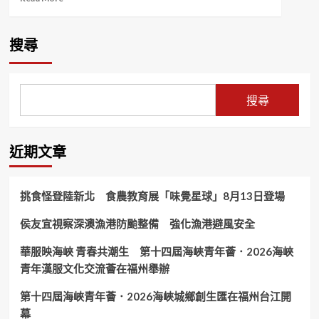
more
about
南
搜尋
庄
鄉
槍
擊
搜尋
案
頭
份
警
近期文章
成
立
專
挑食怪登陸新北 食農教育展「味覺星球」8月13日登場
案
小
侯友宜視察深澳漁港防颱整備 強化漁港避風安全
組
全
華服映海峽 青春共潮生 第十四屆海峽青年薈．2026海峽
力
追
青年漢服文化交流薈在福州舉辦
緝
嫌
第十四屆海峽青年薈．2026海峽城鄉創生匯在福州台江開
犯
幕