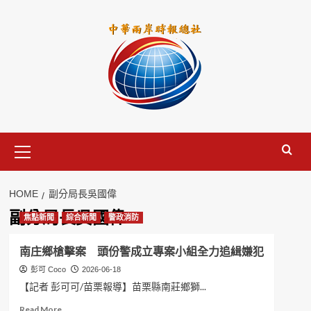
Skip
to
content
Primary
Menu
HOME
副分局長吳國偉
副分局長吳國偉
焦點新聞
綜合新聞
警政消防
南庄鄉槍擊案 頭份警成立專案小組全力追緝嫌犯
彭可 Coco
2026-06-18
【記者 彭可可/苗栗報導】苗栗縣南莊鄉獅...
Read
Read More