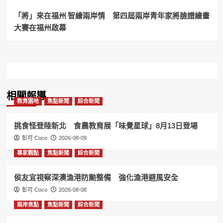
「將」來在福州 智繪兩岸情 第四屆兩岸青年家將臉譜繪畫
大賽在福州啟幕
相關報導
教育園地
焦點新聞
綜合新聞
挑食怪登陸新北 食農教育展「味覺星球」8月13日登場
彭可 Coco
2026-08-09
專家觀點
焦點新聞
綜合新聞
侯友宜視察深澳漁港防颱整備 強化漁港避風安全
彭可 Coco
2026-08-08
兩岸焦點
焦點新聞
綜合新聞