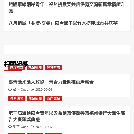
謹
熊貓牽線兩岸青年 福州拚默契共話保育交流新篇章情誼升
慎
溫
守
護！
八月榕城「共棲·交疊」兩岸學子以竹木搭建城市共居夢
相關報導
兩岸焦點
焦點新聞
綜合新聞
臺青活水匯入政協 青春力量助推兩岸融合
彭可 Coco
2026-08-06
教育園地
焦點新聞
兩岸焦點
第三屆海峽兩岸青年以公益創意傳遞善意福州舉行大學生廣
告大賽頒獎典禮
彭可 Coco
2026-08-05