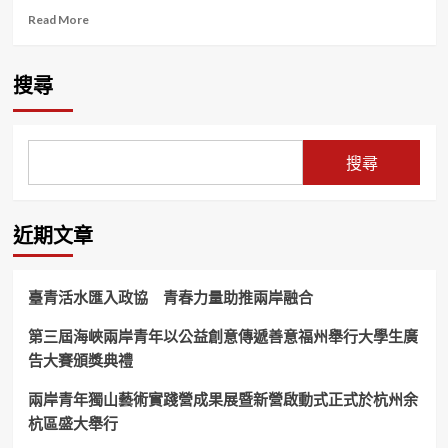
Read
Read More
more
about
7
搜尋
月
26
日
大
搜尋
罷
免
前
夕
近期文章
防
範
奧
臺青活水匯入政協 青春力量助推兩岸融合
步
重
第三屆海峽兩岸青年以公益創意傳遞善意福州舉行大學生廣
演、
告大賽頒獎典禮
臺
灣
民
兩岸青年獨山藝術實踐營成果展暨新營啟動式正式於杭州余
主
杭區盛大舉行
需