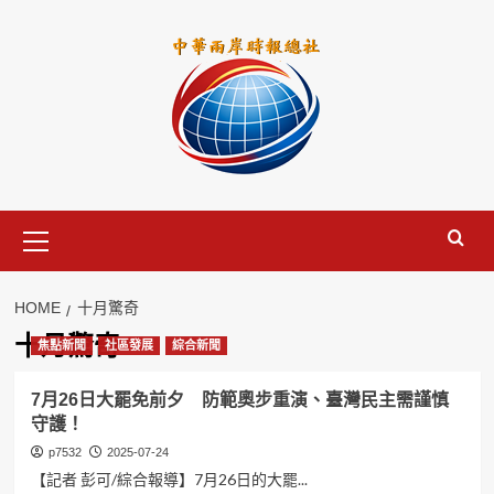
Skip
to
content
Primary
Menu
HOME
十月驚奇
十月驚奇
焦點新聞
社區發展
綜合新聞
7月26日大罷免前夕 防範奧步重演、臺灣民主需謹慎
守護！
p7532
2025-07-24
【記者 彭可/綜合報導】7月26日的大罷...