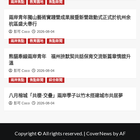
兩岸焦點
教育園地
焦點新聞
兩岸青年獨山藝術實踐營成果展暨新營啟動式正式於杭州余
杭區盛大舉行
彭可 Coco
2026-08-04
兩岸焦點
教育園地
焦點新聞
熊貓牽線兩岸青年 福州拚默契共話保育交流新篇章情誼升
溫
彭可 Coco
2026-08-04
兩岸焦點
焦點新聞
綜合新聞
八月榕城「共棲·交疊」兩岸學子以竹木搭建城市共居夢
彭可 Coco
2026-08-04
Copyright © All rights reserved.
|
CoverNews
by AF