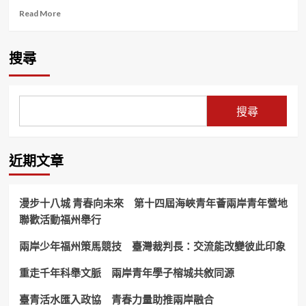
Read
Read More
more
about
全
搜尋
新
體
驗！
新
搜尋
北
微
笑
山
近期文章
線
「和
美
漫步十八城 青春向未來 第十四屆海峽青年薈兩岸青年營地
山
聯歡活動福州舉行
碧
潭
兩岸少年福州策馬競技 臺灣裁判長：交流能改變彼此印象
擺
渡
＋
重走千年科舉文脈 兩岸青年學子榕城共敘同源
賞
螢」
臺青活水匯入政協 青春力量助推兩岸融合