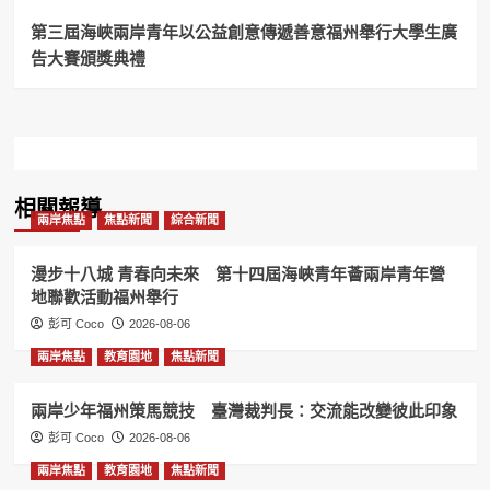
浪
漫
第三屆海峽兩岸青年以公益創意傳遞善意福州舉行大學生廣
啟
告大賽頒獎典禮
航！
相關報導
兩岸焦點
焦點新聞
綜合新聞
漫步十八城 青春向未來 第十四屆海峽青年薈兩岸青年營
地聯歡活動福州舉行
彭可 Coco
2026-08-06
兩岸焦點
教育園地
焦點新聞
兩岸少年福州策馬競技 臺灣裁判長：交流能改變彼此印象
彭可 Coco
2026-08-06
兩岸焦點
教育園地
焦點新聞