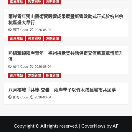
兩岸焦點
教育園地
焦點新聞
兩岸青年獨山藝術實踐營成果展暨新營啟動式正式於杭州余
杭區盛大舉行
彭可 Coco
2026-08-04
兩岸焦點
教育園地
焦點新聞
熊貓牽線兩岸青年 福州拚默契共話保育交流新篇章情誼升
溫
彭可 Coco
2026-08-04
兩岸焦點
焦點新聞
綜合新聞
八月榕城「共棲·交疊」兩岸學子以竹木搭建城市共居夢
彭可 Coco
2026-08-04
Copyright © All rights reserved.
|
CoverNews
by AF