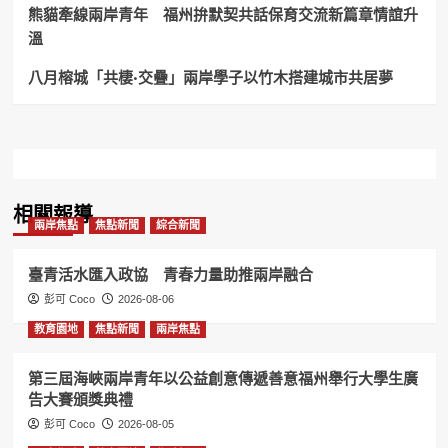
電！
熊貓牽線兩岸青年 福州拚默契共話保育交流新篇章情誼升
溫
八月榕城「共棲·交疊」兩岸學子以竹木搭建城市共居夢
相關報導
兩岸焦點
焦點新聞
綜合新聞
臺青活水匯入政協 青春力量助推兩岸融合
彭可 Coco
2026-08-06
教育園地
焦點新聞
兩岸焦點
第三屆海峽兩岸青年以公益創意傳遞善意福州舉行大學生廣
告大賽頒獎典禮
彭可 Coco
2026-08-05