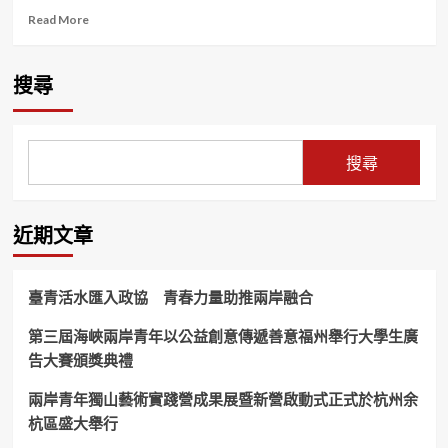
Read
Read More
more
about
國
搜尋
際
兒
童
節
搜尋
就
衝
新
北
近期文章
公
園！
一
臺青活水匯入政協 青春力量助推兩岸融合
起
玩、
第三屆海峽兩岸青年以公益創意傳遞善意福州舉行大學生廣
一
告大賽頒獎典禮
起
笑、
一
兩岸青年獨山藝術實踐營成果展暨新營啟動式正式於杭州余
起
杭區盛大舉行
放