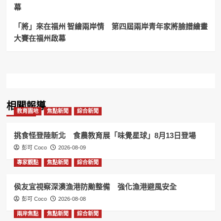
選
幕
舉
查
「將」來在福州 智繪兩岸情 第四屆兩岸青年家將臉譜繪畫
察
大賽在福州啟幕
與
肅
貪
合
作
相關報導
教育園地
焦點新聞
綜合新聞
挑食怪登陸新北 食農教育展「味覺星球」8月13日登場
彭可 Coco
2026-08-09
專家觀點
焦點新聞
綜合新聞
侯友宜視察深澳漁港防颱整備 強化漁港避風安全
彭可 Coco
2026-08-08
兩岸焦點
焦點新聞
綜合新聞