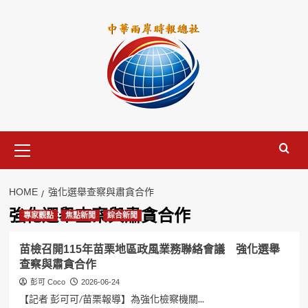
Skip
to
content
Primary
Menu
HOME
強化選舉查察與肅貪合作
強化選舉查察與肅貪合作
專家觀點
焦點新聞
綜合新聞
苗檢召開115年苗栗地區政風業務聯絡會議 強化選舉
查察與肅貪合作
彭可 Coco
2026-06-24
【記者 彭可可/苗栗報導】為強化檢察機關...