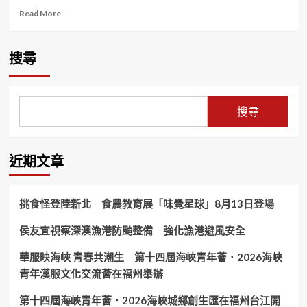
Read
Read More
more
about
苗
搜尋
檢
召
開
115
搜尋
年
苗
栗
地
近期文章
區
政
風
挑食怪登陸新北 食農教育展「味覺星球」8月13日登場
業
務
侯友宜視察深澳漁港防颱整備 強化漁港避風安全
聯
絡
華服映海峽 青春共潮生 第十四屆海峽青年薈．2026海峽
會
議
青年漢服文化交流薈在福州舉辦
強
化
第十四屆海峽青年薈．2026海峽城鄉創生匯在福州台江開