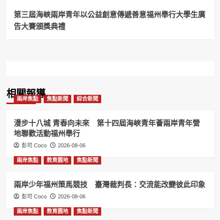
雙
輪」
第三屆海峽兩岸青年以公益創意傳遞善意福州舉行大學生廣
低
告大賽頒獎典禮
碳
領
騎
活
動
騎
再
相關報導
加
兩岸焦點
焦點新聞
綜合新聞
碼
30
漫步十八城 青春向未來 第十四屆海峽青年薈兩岸青年營
席！
地聯歡活動福州舉行
彭可 Coco
2026-08-06
兩岸焦點
教育園地
焦點新聞
兩岸少年福州策馬競技 臺灣裁判長：交流能改變彼此印象
彭可 Coco
2026-08-06
兩岸焦點
教育園地
焦點新聞