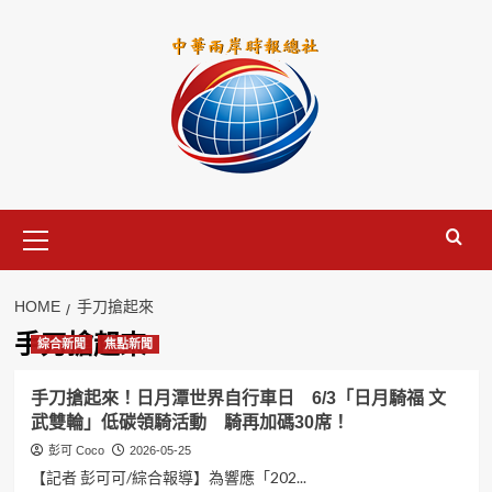
Skip
to
content
Primary
Menu
HOME
手刀搶起來
手刀搶起來
綜合新聞
焦點新聞
手刀搶起來！日月潭世界自行車日 6/3「日月騎福 文
武雙輪」低碳領騎活動 騎再加碼30席！
彭可 Coco
2026-05-25
【記者 彭可可/綜合報導】為響應「202...