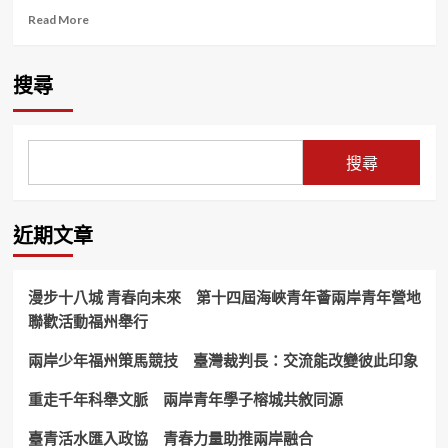
Read
Read More
more
about
手
搜尋
刀
搶
起
來！
搜尋
日
月
潭
世
近期文章
界
自
行
漫步十八城 青春向未來 第十四屆海峽青年薈兩岸青年營地
車
聯歡活動福州舉行
日
6/3「日
兩岸少年福州策馬競技 臺灣裁判長：交流能改變彼此印象
月
騎
福
重走千年科舉文脈 兩岸青年學子榕城共敘同源
文
武
臺青活水匯入政協 青春力量助推兩岸融合