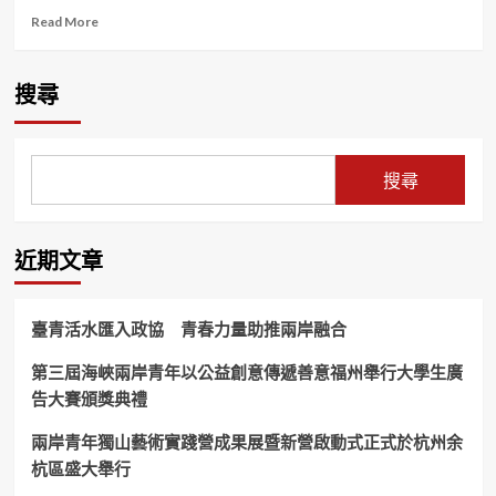
Read
Read More
more
about
臺
搜尋
灣
電
影
從
搜尋
黑
白
轉
彩
近期文章
色
推
手
臺青活水匯入政協 青春力量助推兩岸融合
攝
影
第三屆海峽兩岸青年以公益創意傳遞善意福州舉行大學生廣
大
告大賽頒獎典禮
師
林
贊
兩岸青年獨山藝術實踐營成果展暨新營啟動式正式於杭州余
庭
杭區盛大舉行
辭