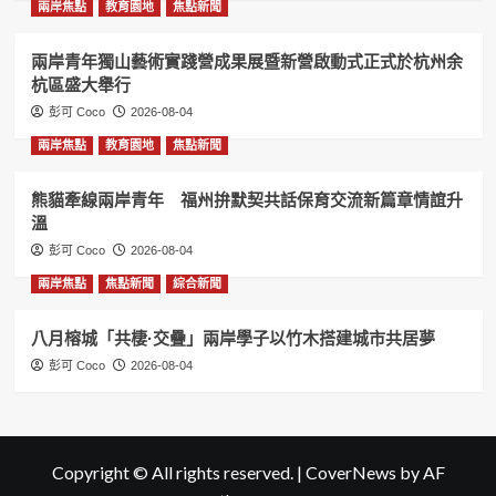
兩岸焦點
教育園地
焦點新聞
兩岸青年獨山藝術實踐營成果展暨新營啟動式正式於杭州余
杭區盛大舉行
彭可 Coco
2026-08-04
兩岸焦點
教育園地
焦點新聞
熊貓牽線兩岸青年 福州拚默契共話保育交流新篇章情誼升
溫
彭可 Coco
2026-08-04
兩岸焦點
焦點新聞
綜合新聞
八月榕城「共棲·交疊」兩岸學子以竹木搭建城市共居夢
彭可 Coco
2026-08-04
Copyright © All rights reserved.
|
CoverNews
by AF