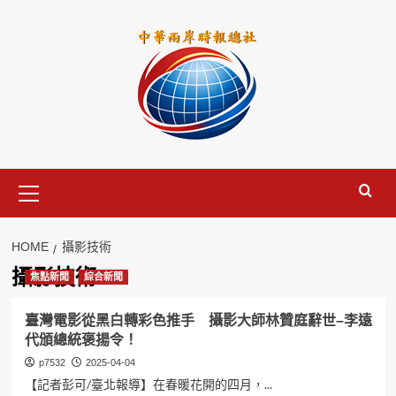
Skip
to
content
Primary
Menu
HOME
攝影技術
攝影技術
焦點新聞
綜合新聞
臺灣電影從黑白轉彩色推手 攝影大師林贊庭辭世–李遠
代頒總統褒揚令！
p7532
2025-04-04
【記者彭可/臺北報導】在春暖花開的四月，...