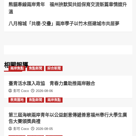
世
熊貓牽線兩岸青年 福州拚默契共話保育交流新篇章情誼升
–
溫
李
遠
八月榕城「共棲·交疊」兩岸學子以竹木搭建城市共居夢
代
頒
總
統
褒
揚
令！
相關報導
兩岸焦點
焦點新聞
綜合新聞
臺青活水匯入政協 青春力量助推兩岸融合
彭可 Coco
2026-08-06
教育園地
焦點新聞
兩岸焦點
第三屆海峽兩岸青年以公益創意傳遞善意福州舉行大學生廣
告大賽頒獎典禮
彭可 Coco
2026-08-05