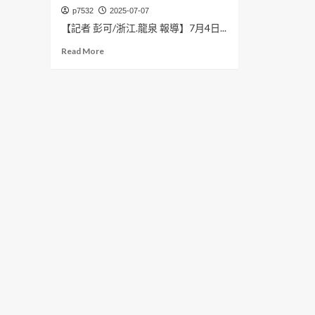
p7532
2025-07-07
【記者 彭可/浙江.龍泉 報導】7月4日...
Read
Read More
more
about
跨
越
海
峽
的
青
瓷
之
約！
臺
灣
陶
瓷
手
工
藝
人