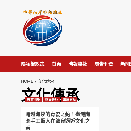
Skip
to
content
隱私權政策
首頁
時報總社
廣告刊登
新聞
HOME
文化傳承
文化傳承
教育園地
藝文天地
兩岸焦點
跨越海峽的青瓷之約！臺灣陶
瓷手工藝人在龍泉邂逅文化之
美