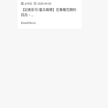
p7532
2025-04-04
【記者彭可/臺北報導】在春暖花開的
四月，...
Read
Read More
more
about
臺
灣
電
影
從
黑
白
轉
彩
色
推
手
攝
影
大
師