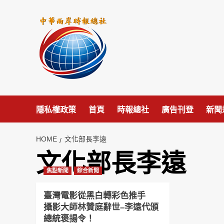
Skip
to
content
隱私權政策
首頁
時報總社
廣告刊登
新聞
HOME
文化部長李遠
文化部長李遠
焦點新聞
綜合新聞
臺灣電影從黑白轉彩色推手
攝影大師林贊庭辭世–李遠代頒
總統褒揚令！