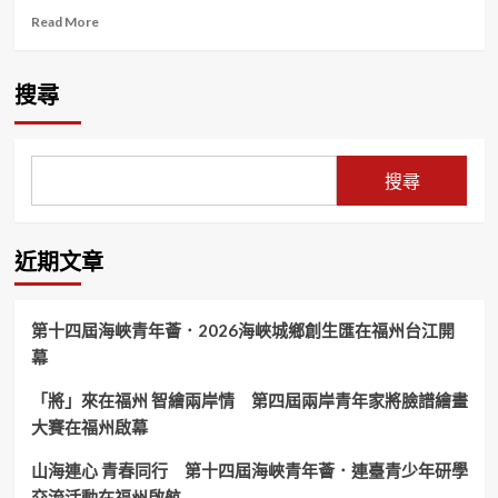
Read
Read More
more
about
手
搜尋
刀
搶
起
來！
搜尋
日
月
潭
世
近期文章
界
自
行
第十四屆海峽青年薈．2026海峽城鄉創生匯在福州台江開
車
幕
日
6/3「日
「將」來在福州 智繪兩岸情 第四屆兩岸青年家將臉譜繪畫
月
騎
大賽在福州啟幕
福
文
山海連心 青春同行 第十四屆海峽青年薈．連臺青少年研學
武
交流活動在福州啟航