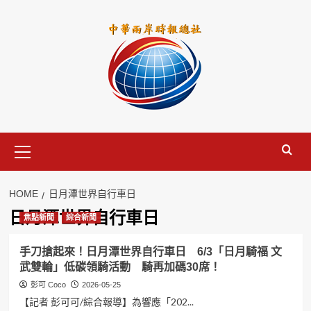
Skip
to
content
Primary
Menu
HOME
日月潭世界自行車日
日月潭世界自行車日
焦點新聞
綜合新聞
手刀搶起來！日月潭世界自行車日 6/3「日月騎福 文
武雙輪」低碳領騎活動 騎再加碼30席！
彭可 Coco
2026-05-25
【記者 彭可可/綜合報導】為響應「202...