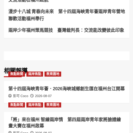
雙
輪」
漫步十八城 青春向未來 第十四屆海峽青年薈兩岸青年營地
低
聯歡活動福州舉行
碳
領
兩岸少年福州策馬競技 臺灣裁判長：交流能改變彼此印象
騎
活
動
騎
再
加
碼
30
相關報導
焦點新聞
兩岸焦點
教育園地
席！
第十四屆海峽青年薈．2026海峽城鄉創生匯在福州台江開幕
彭可 Coco
2026-08-07
焦點新聞
兩岸焦點
教育園地
「將」來在福州 智繪兩岸情 第四屆兩岸青年家將臉譜繪
畫大賽在福州啟幕