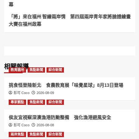
志
幕
工
展
「將」來在福州 智繪兩岸情 第四屆兩岸青年家將臉譜繪畫
現
大賽在福州啟幕
愛
與
行
動
力！
相關報導
教育園地
焦點新聞
綜合新聞
挑食怪登陸新北 食農教育展「味覺星球」8月13日登場
彭可 Coco
2026-08-09
專家觀點
焦點新聞
綜合新聞
侯友宜視察深澳漁港防颱整備 強化漁港避風安全
彭可 Coco
2026-08-08
兩岸焦點
焦點新聞
綜合新聞