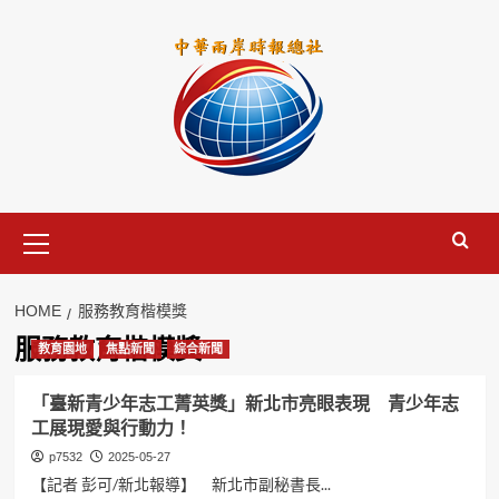
Skip
to
content
Primary
Menu
HOME
服務教育楷模獎
服務教育楷模獎
教育園地
焦點新聞
綜合新聞
「臺新青少年志工菁英獎」新北市亮眼表現 青少年志
工展現愛與行動力！
p7532
2025-05-27
【記者 彭可/新北報導】 新北市副秘書長...