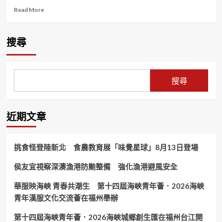
Read
Read More
more
about
「臺
搜尋
新
青
少
年
搜尋
志
工
菁
英
近期文章
獎」
新
北
挑食怪登陸新北 食農教育展「味覺星球」8月13日登場
市
亮
侯友宜視察深澳漁港防颱整備 強化漁港避風安全
眼
表
華服映海峽 青春共潮生 第十四屆海峽青年薈．2026海峽
現
青
青年漢服文化交流薈在福州舉辦
少
年
第十四屆海峽青年薈．2026海峽城鄉創生匯在福州台江開