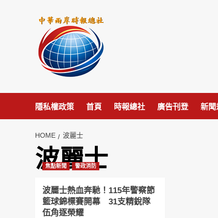
Skip
to
content
隱私權政策
首頁
時報總社
廣告刊登
新聞
HOME
波麗士
波麗士
焦點新聞
警政消防
波麗士熱血奔馳！115年警察節
籃球錦標賽開幕 31支精銳隊
伍角逐榮耀