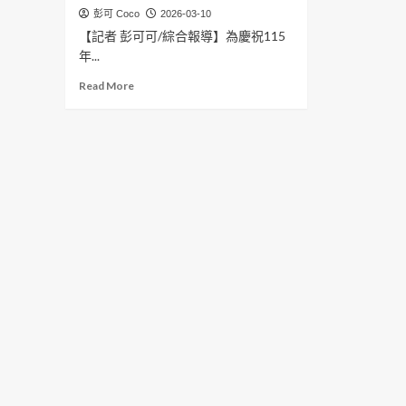
彭可 Coco
2026-03-10
【記者 彭可可/綜合報導】為慶祝115
年...
Read
Read More
more
about
波
麗
士
熱
血
奔
馳！
115
年
警
察
節
籃
球
錦
標