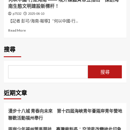
博
以
萌
南生態文明建設新標杆！
物
中
態
館
國
百
p7532
2025-06-10
裡
·
出
【記者 彭可/海南·報導】“何以中國·行...
——
行
趣
遇
走
Read
Read More
無
見
海
more
窮！
多
南
about
彩
｜
何
搜尋
海
感
以
南！
知
中
中
國
國
·
搜尋
商
行
業
走
航
海
天
南
近期文章
發
——
展
境
從
外
漫步十八城 青春向未來 第十四屆海峽青年薈兩岸青年營地
文
媒
聯歡活動福州舉行
昌
體
起
齊
兩岸少年福州策馬競技 臺灣裁判長：交流能改變彼此印象
航！
聚