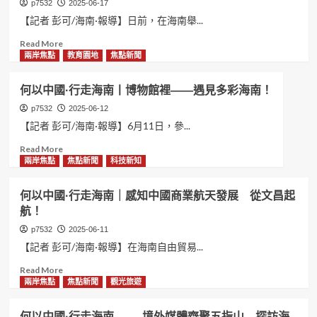
國
中
遊
p7532
2025-06-17
·
國
海
【記者 彭可/海南·報導】日前，在海南舉...
行
海
口
走
Read
Read More
南
灣
海
more
兩岸焦點
教育園地
焦點新聞
驚
古
南
about
豔
今
丨
何
了
中
何以中國·行走海南丨博物館裡——遇見多彩海南！
火
以
我
外
山
中
p7532
2025-06-12
很
文
古
國
多
化
【記者 彭可/海南·報導】6月11日，參...
村
·
次！
在
Read
Read More
漫
行
此
more
兩岸焦點
焦點新聞
科技新知
出
走
交
about
億
海
融！
何
元
南
何以中國·行走海南｜感知中國商業航天發展 從文昌起
以
產
——
航！
中
業！
行
國
走
p7532
2025-06-11
·
海
【記者 彭可/海南·報導】在海南自由貿易...
行
南
走
Read
Read More
猴
海
more
兩岸焦點
焦點新聞
觀光旅遊
島
南
about
獼
丨
何
猴
何以中國·行走海南 —— 境外媒體齊聚五指山 探訪海