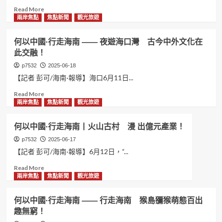
走
Read
Read More
新
海
more
兩岸焦點
焦點新聞
觀光旅遊
風
南
about
貌！
丨
何
何以中國·行走海南 —— 夜遊海口灣 古今中外文化在
紅
以
此交融！
霞
中
漫
國
p7532
2025-06-18
天
·
【記者 彭可/海南·報導】海口6月11日...
映
行
椰
走
Read
Read More
城！
海
more
兩岸焦點
焦點新聞
觀光旅遊
南
about
——
何
何以中國·行走海南丨火山古村 漫 出億元產業！
海
以
外
中
p7532
2025-06-17
新
國
【記者 彭可/海南·報導】6月12日，“...
聲
·
Read
Read More
代
行
more
兩岸焦點
焦點新聞
觀光旅遊
行
走
about
走
海
何
中
南
何以中國·行走海南 —— 行走海南 猴島獼猴萌態百出
以
講
——
趣無窮！
中
述
夜