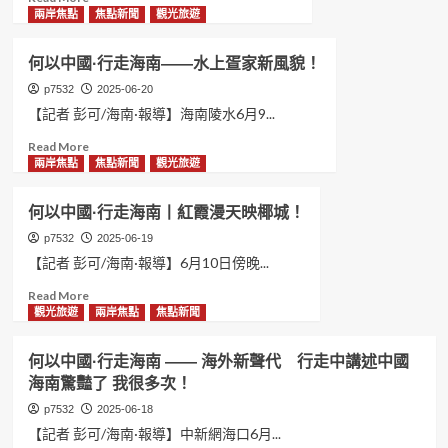
more
兩岸焦點
焦點新聞
觀光旅遊
about
（經
何以中國·行走海南——水上疍家新風貌！
濟
觀
p7532
2025-06-20
察）
【記者 彭可/海南·報導】海南陵水6月9...
開
Read
Read More
放
more
兩岸焦點
焦點新聞
觀光旅遊
潮
about
湧
何
海
何以中國·行走海南丨紅霞漫天映椰城！
以
南
中
p7532
2025-06-19
自
國
貿
【記者 彭可/海南·報導】6月10日傍晚...
·
港！
Read
Read More
行
more
觀光旅遊
兩岸焦點
焦點新聞
走
about
海
何
南
何以中國·行走海南 —— 海外新聲代 行走中講述中國
以
——
海南驚豔了 我很多次！
中
水
國
上
p7532
2025-06-18
·
疍
【記者 彭可/海南·報導】中新網海口6月...
行
家