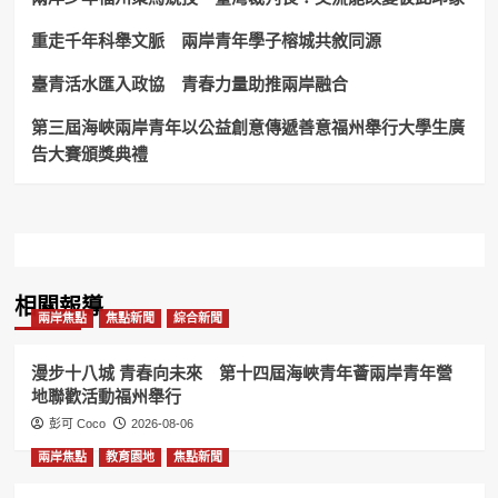
五
指
重走千年科舉文脈 兩岸青年學子榕城共敘同源
山
探
臺青活水匯入政協 青春力量助推兩岸融合
訪
海
第三屆海峽兩岸青年以公益創意傳遞善意福州舉行大學生廣
南
告大賽頒獎典禮
生
態
文
明
建
設
新
相關報導
標
兩岸焦點
焦點新聞
綜合新聞
杆！
漫步十八城 青春向未來 第十四屆海峽青年薈兩岸青年營
地聯歡活動福州舉行
彭可 Coco
2026-08-06
兩岸焦點
教育園地
焦點新聞