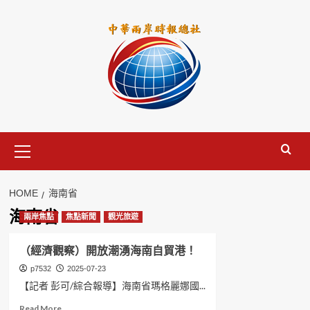
Skip
to
content
Primary
Menu
HOME
海南省
海南省
兩岸焦點
焦點新聞
觀光旅遊
（經濟觀察）開放潮湧海南自貿港！
p7532
2025-07-23
【記者 彭可/綜合報導】海南省瑪格麗娜國...
Read
Read More