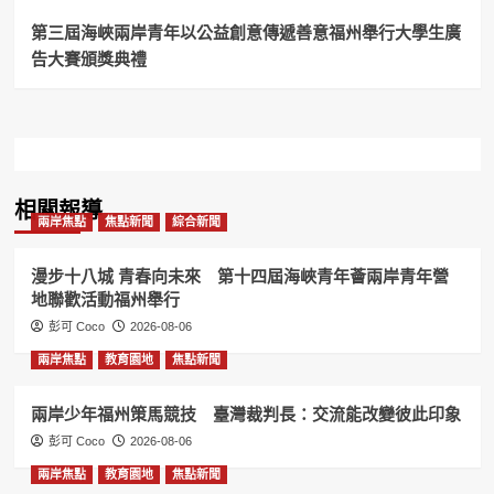
基
地
第三屆海峽兩岸青年以公益創意傳遞善意福州舉行大學生廣
「30+大
告大賽頒獎典禮
學」
展
現
驚
人
創
作
相關報導
能
兩岸焦點
焦點新聞
綜合新聞
量
漫步十八城 青春向未來 第十四屆海峽青年薈兩岸青年營
地聯歡活動福州舉行
彭可 Coco
2026-08-06
兩岸焦點
教育園地
焦點新聞
兩岸少年福州策馬競技 臺灣裁判長：交流能改變彼此印象
彭可 Coco
2026-08-06
兩岸焦點
教育園地
焦點新聞