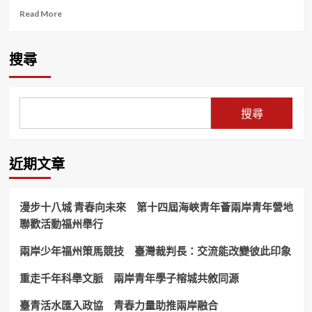
Read
Read More
more
about
逆
搜尋
勢
開
創
教
搜尋
育
藍
海！
玄
近期文章
大
藝
創
漫步十八城 青春向未來 第十四屆海峽青年薈兩岸青年營地
系
聯歡活動福州舉行
打
造
兩岸少年福州策馬競技 臺灣裁判長：交流能改變彼此印象
桃
竹
苗
重走千年科舉文脈 兩岸青年學子榕城共敘同源
藝
術
臺青活水匯入政協 青春力量助推兩岸融合