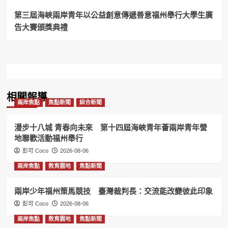
上
杭
第三屆海峽兩岸青年以公益創意傳遞善意福州舉行大學生廣
縣
告大賽頒獎典禮
舉
辦！
相關報導
兩岸焦點
焦點新聞
綜合新聞
漫步十八城 青春向未來 第十四屆海峽青年薈兩岸青年營
地聯歡活動福州舉行
彭可 Coco
2026-08-06
兩岸焦點
教育園地
焦點新聞
兩岸少年福州策馬競技 臺灣裁判長：交流能改變彼此印象
彭可 Coco
2026-08-06
兩岸焦點
教育園地
焦點新聞