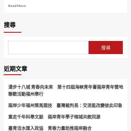
Read
Read More
more
about
第
搜尋
三
屆
五
洲
搜尋
客
家
音
(龍
近期文章
巖
·
上
漫步十八城 青春向未來 第十四屆海峽青年薈兩岸青年營地
杭)
聯歡活動福州舉行
文
化
兩岸少年福州策馬競技 臺灣裁判長：交流能改變彼此印象
學
術
交
重走千年科舉文脈 兩岸青年學子榕城共敘同源
流
會
臺青活水匯入政協 青春力量助推兩岸融合