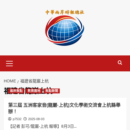
Skip
to
content
Primary
Menu
HOME
福建省龍巖上杭
福建省龍巖上杭
兩岸焦點
教育園地
焦點新聞
第三屆 五洲客家音(龍巖·上杭)文化學術交流會上杭縣舉
辦！
p7532
2025-08-03
【記者 彭可/龍巖·上杭 報導】8月3日...