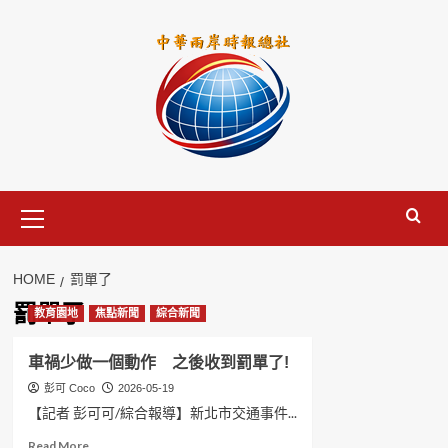
Skip
to
content
Primary
Menu
HOME
罰單了
罰單了
教育園地
焦點新聞
綜合新聞
車禍少做一個動作 之後收到罰單了!
彭可 Coco
2026-05-19
【記者 彭可可/綜合報導】新北市交通事件...
Read
Read More