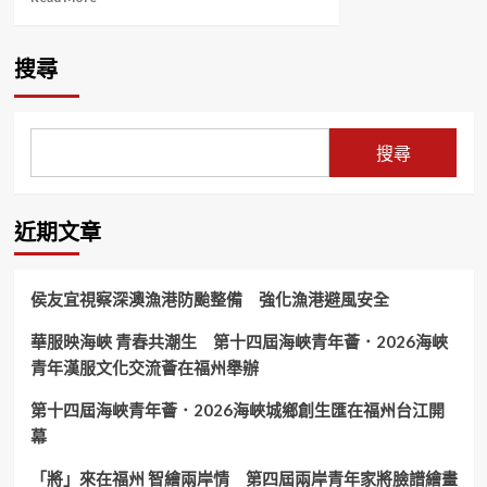
more
about
車
搜尋
禍
少
做
一
搜尋
個
動
作
之
近期文章
後
收
到
侯友宜視察深澳漁港防颱整備 強化漁港避風安全
罰
單
華服映海峽 青春共潮生 第十四屆海峽青年薈．2026海峽
了!
青年漢服文化交流薈在福州舉辦
第十四屆海峽青年薈．2026海峽城鄉創生匯在福州台江開
幕
「將」來在福州 智繪兩岸情 第四屆兩岸青年家將臉譜繪畫