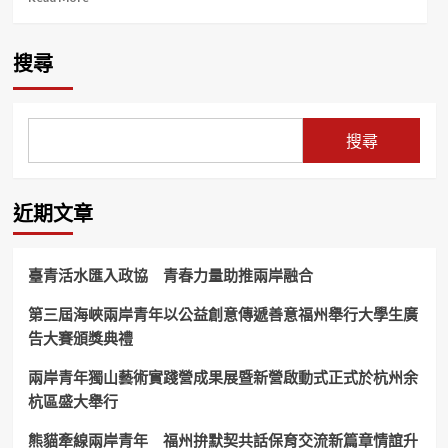
more
about
毒
搜尋
品
咖
啡
包
搜尋
分
裝
工
廠
近期文章
曝
露
警
臺青活水匯入政協 青春力量助推兩岸融合
察
重
第三屆海峽兩岸青年以公益創意傳遞善意福州舉行大學生廣
拳
告大賽頒獎典禮
查
獲
越
兩岸青年獨山藝術實踐營成果展暨新營啟動式正式於杭州余
籍
杭區盛大舉行
販
毒
熊貓牽線兩岸青年 福州拚默契共話保育交流新篇章情誼升