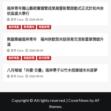
兩岸青年獨山藝術實踐營成果展暨新營啟動式正式於杭州余
杭區盛大舉行
彭可 Coco
2026-08-04
兩岸焦點
教育園地
焦點新聞
熊貓牽線兩岸青年 福州拚默契共話保育交流新篇章情誼升
溫
彭可 Coco
2026-08-04
兩岸焦點
焦點新聞
綜合新聞
八月榕城「共棲·交疊」兩岸學子以竹木搭建城市共居夢
彭可 Coco
2026-08-04
Copyright © All rights reserved.
|
CoverNews
by AF
themes.