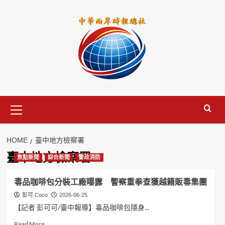
Skip
to
content
Primary
Menu
HOME
臺中地方檢察署
臺中地方檢察署
焦點新聞
綜合新聞
警政消防
毒品咖啡包分裝工廠曝露 警察重拳查獲越籍販毒集團
彭可 Coco
2026-06-25
【記者 彭可可/臺中報導】毒品咖啡包隱身...
Read
Read More