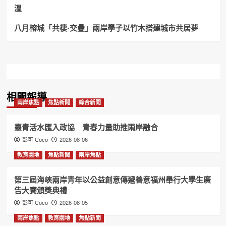
集
溫
團
八月榕城「共棲·交疊」兩岸學子以竹木搭建城市共居夢
相關報導
兩岸焦點
焦點新聞
綜合新聞
臺青活水匯入政協 青春力量助推兩岸融合
彭可 Coco
2026-08-06
教育園地
焦點新聞
兩岸焦點
第三屆海峽兩岸青年以公益創意傳遞善意福州舉行大學生廣
告大賽頒獎典禮
彭可 Coco
2026-08-05
兩岸焦點
教育園地
焦點新聞