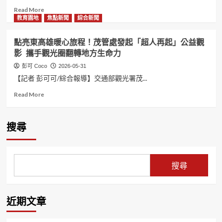
Read
Read More
more
教育園地
焦點新聞
綜合新聞
about
「盛
點亮東高雄暖心旅程！茂管處發起「超人再起」公益觀
夏
影 攜手觀光圈翻轉地方生命力
茂
林、
彭可 Coco
2026-05-31
山
【記者 彭可可/綜合報導】交通部觀光署茂...
谷
消
Read
Read More
暑
more
趣」
about
茂
點
搜尋
管
亮
處
東
攜
高
手
雄
搜尋
高
暖
雄
心
觀
旅
光
程！
近期文章
圈
茂
前
管