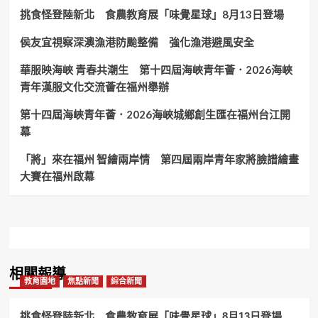
進
處
挑食怪登陸新北 食農教育展「味覺星球」8月13日登場
2026
發
台
起
侯友宜視察深澳漁港防颱整備 強化漁港避風安全
北
「超
國
人
華服映海峽 青春共潮生 第十四屆海峽青年薈．2026海峽
際
再
夏
起」
青年漢服文化交流薈在福州舉辦
季
公
旅
益
第十四屆海峽青年薈．2026海峽城鄉創生匯在福州台江開
展
觀
幕
影
攜
「將」來在福州 智繪兩岸情 第四屆兩岸青年家將臉譜繪畫
手
大賽在福州啟幕
觀
光
圈
翻
轉
地
方
相關報導
生
教育園地
焦點新聞
綜合新聞
命
力
挑食怪登陸新北 食農教育展「味覺星球」8月13日登場