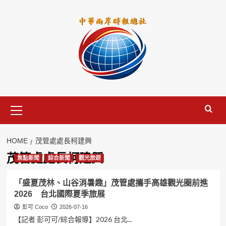
Skip
to
content
Primary
Menu
HOME
茂管處處長柯建興
茂管處處長柯建興
焦點新聞
綜合新聞
觀光旅遊
「盛夏茂林、山谷消暑趣」茂管處攜手高雄觀光圈前進
2026 台北國際夏季旅展
彭可 Coco
2026-07-16
【記者 彭可可/綜合報導】2026 台北...