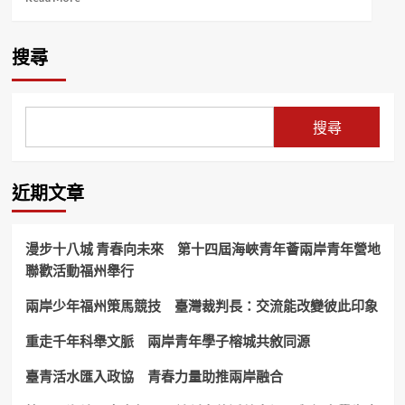
more
about
嘉
搜尋
檢
赴
民
雄
搜尋
分
局
查
賄
近期文章
座
談
嚴
漫步十八城 青春向未來 第十四屆海峽青年薈兩岸青年營地
防
聯歡活動福州舉行
派
系
兩岸少年福州策馬競技 臺灣裁判長：交流能改變彼此印象
買
票
與
重走千年科舉文脈 兩岸青年學子榕城共敘同源
幽
靈
臺青活水匯入政協 青春力量助推兩岸融合
人