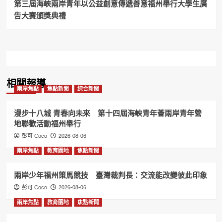
口
第三屆海峽兩岸青年以公益創意傳遞善意福州舉行大學生廣
告大賽頒獎典禮
相關報導
兩岸焦點
焦點新聞
綜合新聞
漫步十八城 青春向未來 第十四屆海峽青年薈兩岸青年營
地聯歡活動福州舉行
彭可 Coco
2026-08-06
兩岸焦點
教育園地
焦點新聞
兩岸少年福州策馬競技 臺灣裁判長：交流能改變彼此印象
彭可 Coco
2026-08-06
兩岸焦點
教育園地
焦點新聞