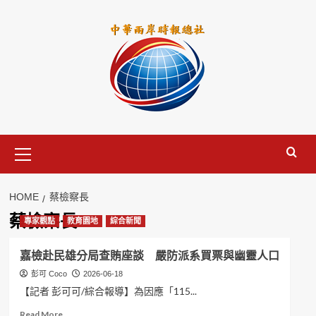
Skip
to
content
Primary
Menu
HOME
蔡檢察長
蔡檢察長
專家觀點
教育園地
綜合新聞
嘉檢赴民雄分局查賄座談 嚴防派系買票與幽靈人口
彭可 Coco
2026-06-18
【記者 彭可可/綜合報導】為因應「115...
Read
Read More