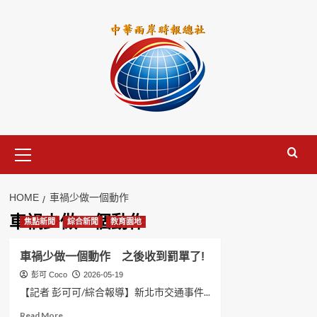
Skip
to
content
Primary
Menu
HOME
車禍少做一個動作
車禍少做一個動作
焦點新聞
綜合新聞
教育園地
車禍少做一個動作 之後收到罰單了!
彭可 Coco
2026-05-19
【記者 彭可可/綜合報導】新北市交通事件...
Read
Read More