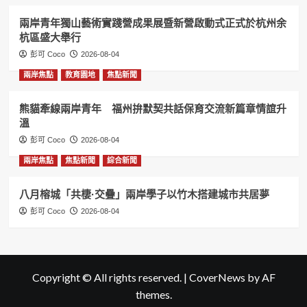
兩岸青年獨山藝術實踐營成果展暨新營啟動式正式於杭州余
杭區盛大舉行
彭可 Coco
2026-08-04
兩岸焦點
教育園地
焦點新聞
熊貓牽線兩岸青年 福州拚默契共話保育交流新篇章情誼升
溫
彭可 Coco
2026-08-04
兩岸焦點
焦點新聞
綜合新聞
八月榕城「共棲·交疊」兩岸學子以竹木搭建城市共居夢
彭可 Coco
2026-08-04
Copyright © All rights reserved.
|
CoverNews
by AF
themes.