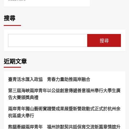
more
about
車
搜尋
禍
少
做
一
搜尋
個
動
作
之
近期文章
後
收
到
臺青活水匯入政協 青春力量助推兩岸融合
罰
單
第三屆海峽兩岸青年以公益創意傳遞善意福州舉行大學生廣
了!
告大賽頒獎典禮
兩岸青年獨山藝術實踐營成果展暨新營啟動式正式於杭州余
杭區盛大舉行
熊貓牽線兩岸青年 福州拚默契共話保育交流新篇章情誼升