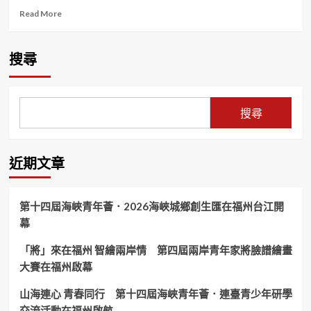
Read
Read More
more
about
酒
搜尋
醉
斷
片
——
搜尋
醉
臥
人
行
近期文章
道
深
夜
第十四屆海峽青年薈．2026海峽城鄉創生匯在福州台江開
女
幕
子
路
「將」來在福州 智繪兩岸情 第四屆兩岸青年家將臉譜繪畫
倒
大
大賽在福州啟幕
同
暖
山海連心 青春同行 第十四屆海峽青年薈．連臺青少年研學
警
交流活動在福州啟航