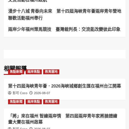
護
送
漫步十八城 青春向未來 第十四屆海峽青年薈兩岸青年營地
回
聯歡活動福州舉行
家！
兩岸少年福州策馬競技 臺灣裁判長：交流能改變彼此印象
相關報導
焦點新聞
兩岸焦點
教育園地
第十四屆海峽青年薈．2026海峽城鄉創生匯在福州台江開幕
彭可 Coco
2026-08-07
焦點新聞
兩岸焦點
教育園地
「將」來在福州 智繪兩岸情 第四屆兩岸青年家將臉譜繪
畫大賽在福州啟幕