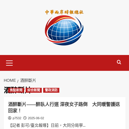
Skip
to
content
Primary
Menu
HOME
酒醉斷片
酒醉斷片
焦點新聞
綜合新聞
警政消防
酒醉斷片——醉臥人行道 深夜女子路倒 大同暖警護送
回家！
p7532
2025-06-02
【記者 彭可/臺北報導】日前，大同分局寧...