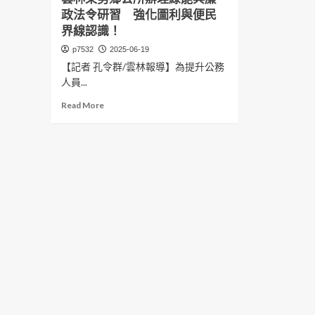
政法令研習 強化圖利與便民
界線認識！
p7532
2025-06-19
【記者 孔令群/雲林報導】為提升公務
人員...
Read
Read More
more
about
雲
林
東
勢
鄉
公
所
辦
理
綠
能
與
廉