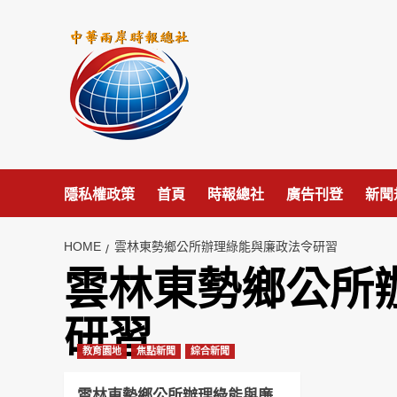
Skip
to
content
隱私權政策
首頁
時報總社
廣告刊登
新聞
HOME
雲林東勢鄉公所辦理綠能與廉政法令研習
雲林東勢鄉公所
研習
教育園地
焦點新聞
綜合新聞
雲林東勢鄉公所辦理綠能與廉