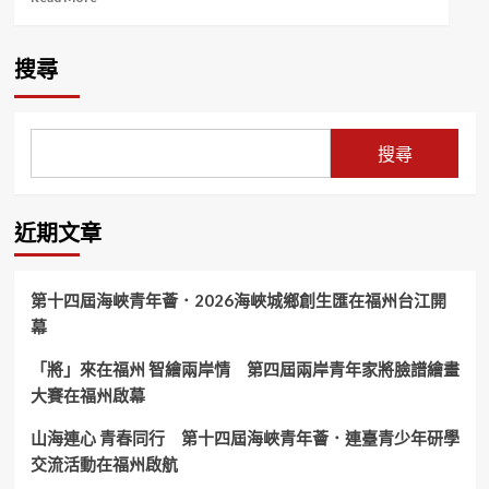
more
about
「毒
搜尋
駕」
零
容
忍
搜尋
雲
警
公
布
近期文章
首
例
毒
第十四屆海峽青年薈．2026海峽城鄉創生匯在福州台江開
酒
幕
駕
累
「將」來在福州 智繪兩岸情 第四屆兩岸青年家將臉譜繪畫
犯
姓
大賽在福州啟幕
名
相
山海連心 青春同行 第十四屆海峽青年薈．連臺青少年研學
片
交流活動在福州啟航