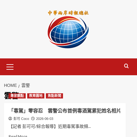
Skip
to
content
Primary
Menu
HOME
雲警
雲警
專家觀點
教育園地
焦點新聞
「毒駕」零容忍 雲警公布首例毒酒駕累犯姓名相片
彭可 Coco
2026-06-03
【記者 彭可可/綜合報導】近期毒駕事故頻...
Read
Read More