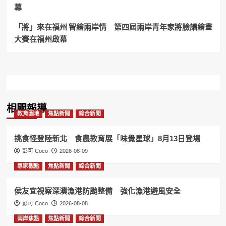
益
幕
交
織
「將」來在福州 智繪兩岸情 第四屆兩岸青年家將臉譜繪畫
展
大賽在福州啟幕
現
台
灣
文
創
能
量
相關報導
教育園地
焦點新聞
綜合新聞
挑食怪登陸新北 食農教育展「味覺星球」8月13日登場
彭可 Coco
2026-08-09
專家觀點
焦點新聞
綜合新聞
侯友宜視察深澳漁港防颱整備 強化漁港避風安全
彭可 Coco
2026-08-08
兩岸焦點
焦點新聞
綜合新聞