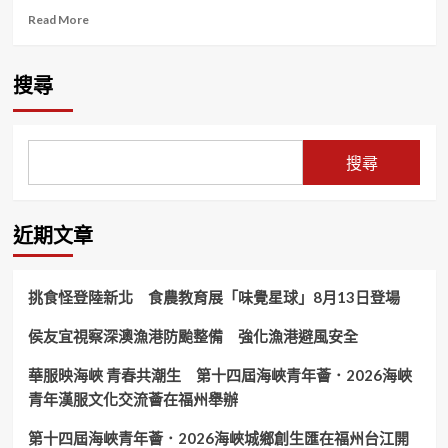
Read
Read More
more
about
華
搜尋
創
年
展
「高
搜尋
光
鎏
翊」
登
近期文章
場
國
際
挑食怪登陸新北 食農教育展「味覺星球」8月13日登場
藝
術
侯友宜視察深澳漁港防颱整備 強化漁港避風安全
共
融、
華服映海峽 青春共潮生 第十四屆海峽青年薈．2026海峽
藝
術
青年漢服文化交流薈在福州舉辦
與
公
第十四屆海峽青年薈．2026海峽城鄉創生匯在福州台江開