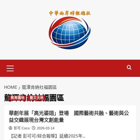
Skip
to
content
Primary
Menu
HOME
龍潭肯納社福園區
龍潭肯納社福園區
教育園地
藝文天地
華創年展「高光鎏翊」登場 國際藝術共融、藝術與公
益交織展現台灣文創能量
彭可 Coco
2026-03-14
【記者 彭可可/綜合報導】延續2025年...