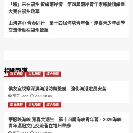
誼
「將」來在福州 智繪兩岸情 第四屆兩岸青年家將臉譜繪畫
晚
大賽在福州啟幕
宴
圓
山海連心 青春同行 第十四屆海峽青年薈．連臺青少年研學
滿
交流活動在福州啟航
舉
行！
相關報導
專家觀點
焦點新聞
綜合新聞
侯友宜視察深澳漁港防颱整備 強化漁港避風安全
彭可 Coco
2026-08-08
兩岸焦點
焦點新聞
綜合新聞
華服映海峽 青春共潮生 第十四屆海峽青年薈．2026海峽
青年漢服文化交流薈在福州舉辦