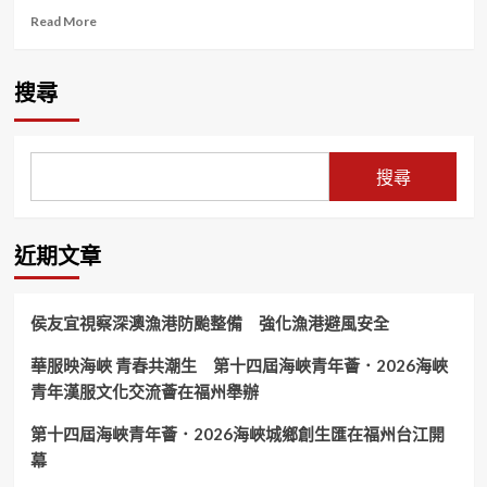
Read
Read More
more
about
桃
搜尋
園
市
宏
福
搜尋
獅
子
會
——
近期文章
2025-
2026
年
侯友宜視察深澳漁港防颱整備 強化漁港避風安全
首
屆
華服映海峽 青春共潮生 第十四屆海峽青年薈．2026海峽
例
青年漢服文化交流薈在福州舉辦
會
暨
顧
第十四屆海峽青年薈．2026海峽城鄉創生匯在福州台江開
問
幕
聯