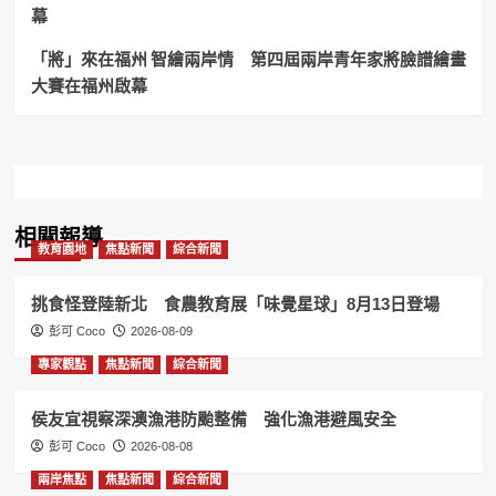
桃
幕
園
市
「將」來在福州 智繪兩岸情 第四屆兩岸青年家將臉譜繪畫
客
大賽在福州啟幕
家
事
務
委
員
會
第
相關報導
四
教育園地
焦點新聞
綜合新聞
屆
第
二
挑食怪登陸新北 食農教育展「味覺星球」8月13日登場
次
彭可 Coco
2026-08-09
委
員
專家觀點
焦點新聞
綜合新聞
及
顧
侯友宜視察深澳漁港防颱整備 強化漁港避風安全
問
彭可 Coco
2026-08-08
兩岸焦點
焦點新聞
綜合新聞