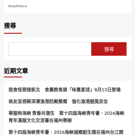
Read
Read More
more
about
〈重
搜尋
視
客
家
文
搜尋
化〉
邀
請
多
近期文章
位
重
量
挑食怪登陸新北 食農教育展「味覺星球」8月13日登場
級
貴
侯友宜視察深澳漁港防颱整備 強化漁港避風安全
賓
出
華服映海峽 青春共潮生 第十四屆海峽青年薈．2026海峽
席
會
青年漢服文化交流薈在福州舉辦
議
KMT
第十四屆海峽青年薈．2026海峽城鄉創生匯在福州台江開