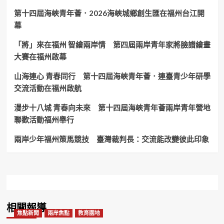
臺
第十四屆海峽青年薈．2026海峽城鄉創生匯在福州台江開
中
幕
潭
北
「將」來在福州 智繪兩岸情 第四屆兩岸青年家將臉譜繪畫
警
大賽在福州啟幕
協
助
山海連心 青春同行 第十四屆海峽青年薈．連臺青少年研學
失
主
交流活動在福州啟航
秒
領
漫步十八城 青春向未來 第十四屆海峽青年薈兩岸青年營地
回！
聯歡活動福州舉行
兩岸少年福州策馬競技 臺灣裁判長：交流能改變彼此印象
相關報導
焦點新聞
兩岸焦點
教育園地