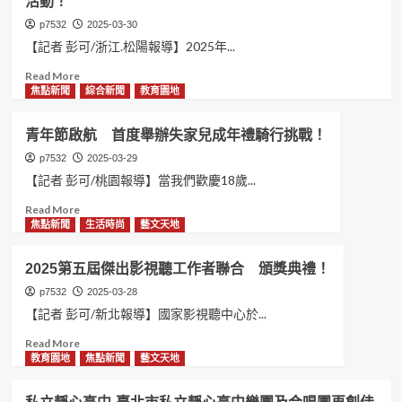
活動！
者
會
再
送
桃
利
p7532
2025-03-30
上
園
用
【記者 彭可/浙江.松陽報導】2025年...
關
榮
童
懷
民
樂
Read
Read More
與
之
暖
more
焦點新聞
綜合新聞
教育園地
愛
家
社
about
心！
捐
區
茶
青年節啟航 首度舉辦失家兒成年禮騎行挑戰！
贈
——
香
公
二
飄
p7532
2025-03-29
益
手
兩
【記者 彭可/桃園報導】當我們歡慶18歲...
活
公
岸
Read
Read More
動！
益
情
more
焦點新聞
生活時尚
藝文天地
市
繫
about
集
海
青
兒
峽
2025第五屆傑出影視聽工作者聯合 頒獎典禮！
年
童
間
節
p7532
2025-03-28
節
——
啟
同
臺
【記者 彭可/新北報導】國家影視聽中心於...
航
樂
胞
Read
Read More
首
會
來
more
教育園地
焦點新聞
藝文天地
度
熱
松
about
舉
鬧
開
2025
辦
登
展