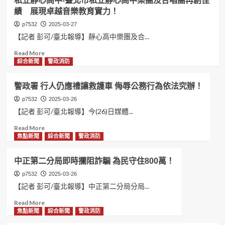
私立靜心高中-臺北市私立靜心高中樂團及合唱團再創佳
第
失
場！
茶
績 展現卓越音樂教育實力！
五
家
產
屆
兒
p7532
2025-03-27
業
傑
成
交
【記者 彭可/臺北報導】靜心高中樂團及合...
出
年
流
影
Read
Read More
禮
活
視
more
綜合新聞
警政消防
騎
動！
聽
about
行
工
私
挑
警政署 行人仍應禮讓救護車 侮辱公務行為依法究辦！
作
立
戰！
者
靜
p7532
2025-03-26
聯
心
【記者 彭可/臺北報導】今(26)日媒體...
合
高
Read
Read More
頒
中-
more
焦點新聞
綜合新聞
警政消防
獎
臺
about
典
北
警
禮！
市
中正第二分局即時攔阻詐騙 為民守住800萬！
政
私
署
p7532
2025-03-26
立
行
靜
【記者 彭可/臺北報導】中正第二分局分局...
人
心
Read
Read More
仍
高
more
焦點新聞
綜合新聞
警政消防
應
中
about
禮
樂