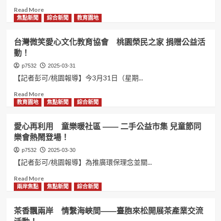
Read
Read More
more
焦點新聞
綜合新聞
教育園地
about
台
台灣微笑愛心文化教育協會 桃園榮民之家 捐贈公益活
灣
動！
微
笑
p7532
2025-03-31
愛
【記者彭可/桃園報導】今3月31日（星期...
心
文
Read
Read More
化
more
教育園地
焦點新聞
綜合新聞
教
about
育
台
愛心再利用 童樂暖社區 —— 二手公益市集 兒童節同
協
灣
樂會熱鬧登場！
會
微
八
笑
p7532
2025-03-30
德
愛
【記者彭可/桃園報導】為推廣環保理念並關...
榮
心
民
文
Read
Read More
之
化
more
兩岸焦點
焦點新聞
綜合新聞
家
教
about
為
育
愛
茶香飄兩岸 情繫海峽間——臺胞來松開展茶產業交流
長
協
心