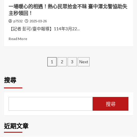
中
讓
團
一場暖心的相遇！熱心民眾拾金不昧 臺中潭北警協助失
正
救
及
主秒領回！
第
護
合
二
車
p7532
2025-03-26
唱
分
侮
團
【記者 彭可/臺中報導】114年3月22...
局
辱
再
即
Read
Read More
公
創
時
more
務
佳
攔
about
行
績
阻
一
為
展
文
詐
場
1
2
3
Next
依
現
騙
暖
法
卓
章
為
心
究
越
民
的
搜尋
辦！
分
音
守
相
樂
頁
住
遇！
教
800
熱
育
萬！
心
搜尋
實
民
力！
眾
拾
金
近期文章
不
昧