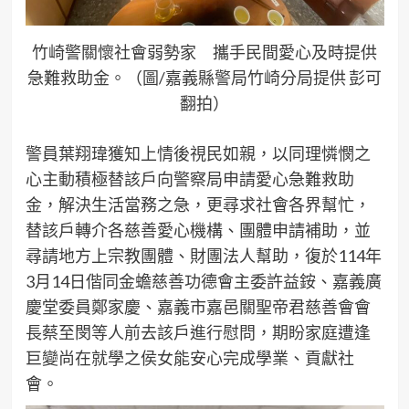
竹崎警關懷社會弱勢家 攜手民間愛心及時提供
急難救助金。（圖/嘉義縣警局竹崎分局提供 彭可
翻拍）
警員葉翔瑋獲知上情後視民如親，以同理憐憫之
心主動積極替該戶向警察局申請愛心急難救助
金，解決生活當務之急，更尋求社會各界幫忙，
替該戶轉介各慈善愛心機構、團體申請補助，並
尋請地方上宗教團體、財團法人幫助，復於114年
3月14日偕同金蟾慈善功德會主委許益銨、嘉義廣
慶堂委員鄭家慶、嘉義市嘉邑關聖帝君慈善會會
長蔡至閔等人前去該戶進行慰問，期盼家庭遭逢
巨變尚在就學之侯女能安心完成學業、貢獻社
會。