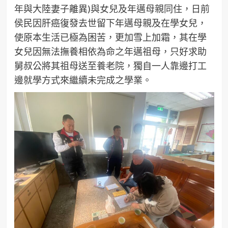
年與大陸妻子離異)與女兒及年邁母親同住，日前
侯民因肝癌復發去世留下年邁母親及在學女兒，
使原本生活已極為困苦，更加雪上加霜，其在學
女兒因無法撫養相依為命之年邁祖母，只好求助
舅叔公將其祖母送至養老院，獨自一人靠邊打工
邊就學方式來繼續未完成之學業。