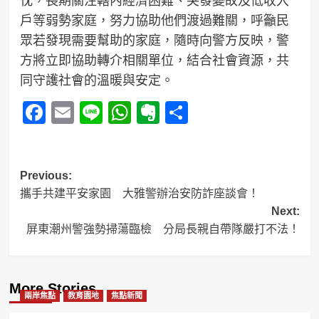
戶等弱勢家庭，努力協助他們渡過難關，呼籲民
眾若發現需要幫助的家庭，隨時向警方反映，警
方將立即協助轉介相關單位，結合社會資源，共
同守護社會的溫暖與安定。
Facebook
Email
Line
WhatsApp
Evernote
分
享
Post
Previous:
攜手共建平安家園 大雅警辦治安防詐座談會！
navigation
Next:
屏東潮州警強勢掃蕩臨檢 分局長親自帶隊嚴打不法！
More Stories
兩岸焦點
教育園地
焦點新聞