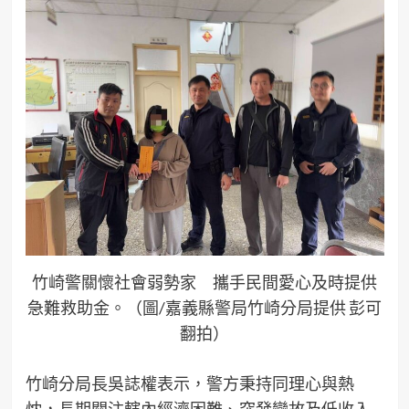
竹崎警關懷社會弱勢家 攜手民間愛心及時提供
急難救助金。（圖/嘉義縣警局竹崎分局提供 彭可
翻拍）
竹崎分局長吳誌權表示，警方秉持同理心與熱
忱，長期關注轄內經濟困難、突發變故及低收入