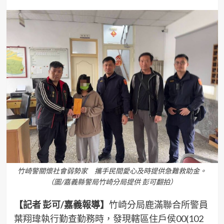
竹崎警關懷社會弱勢家 攜手民間愛心及時提供急難救助金。
（圖/嘉義縣警局竹崎分局提供 彭可翻拍）
【記者 彭可/嘉義報導】
竹崎分局鹿滿聯合所警員
葉翔瑋執行勤查勤務時，發現轄區住戶侯00(102