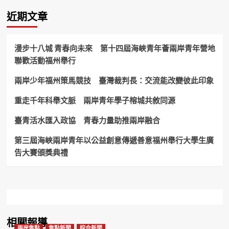
近期文章
漫步十八城 青春向未來 第十四屆海峽青年薈兩岸青年營地
聯歡活動福州舉行
兩岸少年福州策馬競技 臺灣裁判長：交流能改變彼此印象
重走千年科舉文脈 兩岸青年學子榕城共敘同源
臺青活水匯入政協 青春力量助推兩岸融合
第三屆海峽兩岸青年以公益創意傳遞善意福州舉行大學生廣
告大賽頒獎典禮
相關報導
兩岸焦點
焦點新聞
綜合新聞