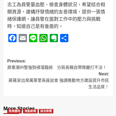
志工為員警量血壓、檢查身體狀況，希望結合相
關資源，建構抒發情緒的友善環境，提供一張情
緒保護網，讓員警在面對工作中的壓力與挑戰
時，知道自己是有後盾的。
Facebook
Email
Line
WhatsApp
Evernote
分
享
Post
Previous:
屏東潮州警強勢掃蕩臨檢 分局長親自帶隊嚴打不法！
navigation
Next:
蔣萬安出席萬華里長座談會 強調推動地方建設提升市民
生活品質！
More Stories
教育園地
焦點新聞
綜合新聞