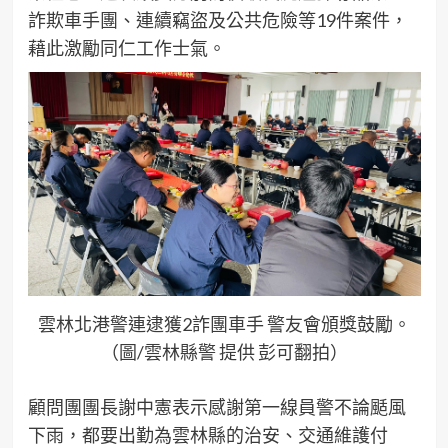
詐欺車手團、連續竊盜及公共危險等19件案件，
藉此激勵同仁工作士氣。
雲林北港警連逮獲2詐團車手 警友會頒獎鼓勵。
（圖/雲林縣警 提供 彭可翻拍）
顧問團團長謝中憲表示感謝第一線員警不論颳風
下雨，都要出勤為雲林縣的治安、交通維護付