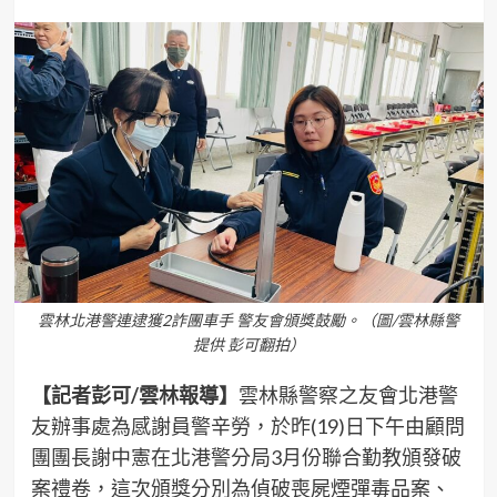
雲林北港警連逮獲2詐團車手 警友會頒獎鼓勵。（圖/雲林縣警
提供 彭可翻拍）
【記者彭可/雲林報導】
雲林縣警察之友會北港警
友辦事處為感謝員警辛勞，於昨(19)日下午由顧問
團團長謝中憲在北港警分局3月份聯合勤教頒發破
案禮卷，這次頒獎分別為偵破喪屍煙彈毒品案、