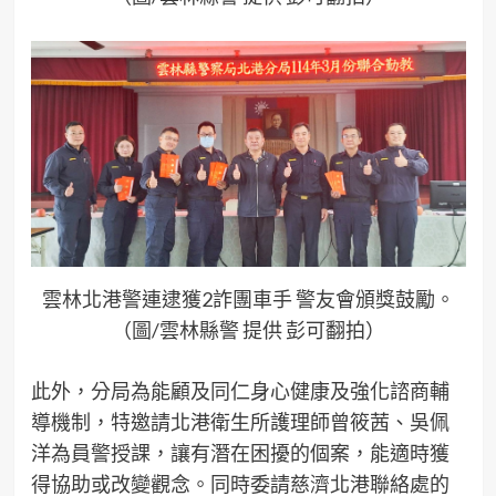
雲林北港警連逮獲2詐團車手 警友會頒獎鼓勵。
（圖/雲林縣警 提供 彭可翻拍）
此外，分局為能顧及同仁身心健康及強化諮商輔
導機制，特邀請北港衛生所護理師曾筱茜、吳佩
洋為員警授課，讓有潛在困擾的個案，能適時獲
得協助或改變觀念。同時委請慈濟北港聯絡處的