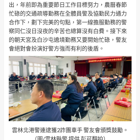
出，年前即為重要節日工作目標努力，農曆春節
忙碌的交通疏導勤務在全體員警及協勤民力通力
合作下，劃下完美的句點，第一線擔服勤務的警
察同仁沒日沒夜的辛苦也總算沒有白費。接下來
的朝天宮及白沙屯遶境勤務又要開始忙碌，警友
會絕對會扮演好警方強而有利的後盾。
雲林北港警連逮獲2詐團車手 警友會頒獎鼓勵。
（圖/雲林縣警 提供 彭可翻拍）