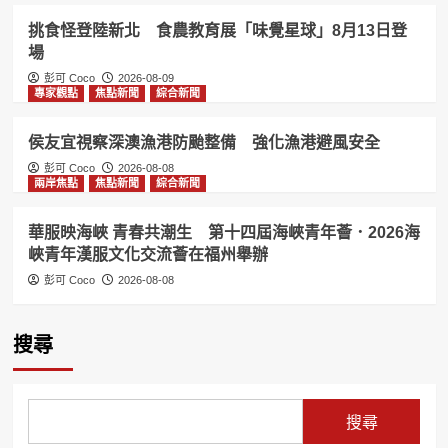
挑食怪登陸新北 食農教育展「味覺星球」8月13日登
場
彭可 Coco
2026-08-09
專家觀點
焦點新聞
綜合新聞
侯友宜視察深澳漁港防颱整備 強化漁港避風安全
彭可 Coco
2026-08-08
兩岸焦點
焦點新聞
綜合新聞
華服映海峽 青春共潮生 第十四屆海峽青年薈．2026海
峽青年漢服文化交流薈在福州舉辦
彭可 Coco
2026-08-08
搜尋
搜尋