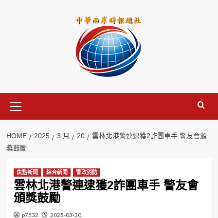
Skip
to
content
Primary
Menu
HOME
2025
3 月
20
雲林北港警連逮獲2詐團車手 警友會頒
獎鼓勵
焦點新聞
綜合新聞
警政消防
雲林北港警連逮獲2詐團車手 警友會
頒獎鼓勵
p7532
2025-03-20