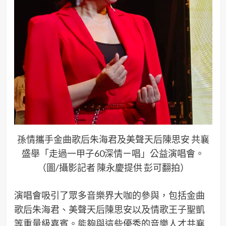
孫情攜手金曲歌后朱海君及美聲天后陳思安 共襄
盛舉「走過一甲子60深情ㄧ唱」公益演唱會。
（圖/攝影記者 陳永慶提供 彭可翻拍）
演唱會吸引了眾多音樂界大咖的參與，包括金曲
歌后朱海君、美聲天后陳思安以及情歌王子聖凱
等重量級嘉賓。能夠與這些優秀的音樂人才共襄