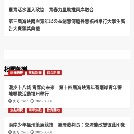
臺青活水匯入政協 青春力量助推兩岸融合
第三屆海峽兩岸青年以公益創意傳遞善意福州舉行大學生廣
告大賽頒獎典禮
相關報導
兩岸焦點
焦點新聞
綜合新聞
漫步十八城 青春向未來 第十四屆海峽青年薈兩岸青年營
地聯歡活動福州舉行
彭可 Coco
2026-08-06
焦點新聞
兩岸焦點
教育園地
兩岸少年福州策馬競技 臺灣裁判長：交流能改變彼此印象
彭可 Coco
2026-08-06