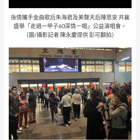
孫情攜手金曲歌后朱海君及美聲天后陳思安 共襄
盛舉「走過一甲子60深情ㄧ唱」公益演唱會。
（圖/攝影記者 陳永慶提供 彭可翻拍）