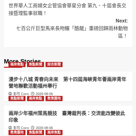
世界華人工商婦女企管協會華星分會 第九、十屆會長交
navigation
接暨理監事就職！
Next:
七百公斤巨型馬來長吻鱷「酷龍」重磅回歸雨林動物
區！
More Stories
兩岸焦點
焦點新聞
綜合新聞
漫步十八城 青春向未來 第十四屆海峽青年薈兩岸青年
營地聯歡活動福州舉行
彭可 Coco
2026-08-06
焦點新聞
兩岸焦點
教育園地
兩岸少年福州策馬競技 臺灣裁判長：交流能改變彼此
印象
彭可 Coco
2026-08-06
教育園地
焦點新聞
兩岸焦點