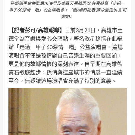
孫情攜手金曲歌后朱海君及美聲天后陳思安 共襄盛舉「走過一
甲子60深情ㄧ唱」公益演唱會。（圖/攝影記者 陳永慶提供 彭可
翻拍）
【記者彭可/高雄報導】
日前3月21日，高雄市至
德堂為音樂與愛心交匯點，著名歌星孫情在此舉
辦「走過一甲子60深情ㄧ唱」公益演唱會。這場
演唱會不僅是孫情對自己音樂生涯的重要回顧，
更是他的故鄉情懷的深刻表達。自早期在高雄藍
寶石歌廳起步，孫情與這座城市的情感一直延續
至今，無疑讓這場演唱會充滿了特別的意義。