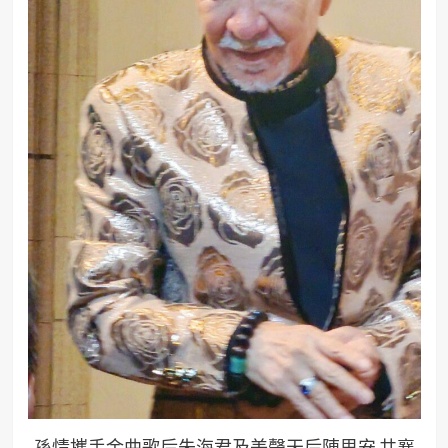
孫情攜手金曲歌后朱海君及美聲天后陳思安 共襄