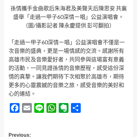
孫情攜手金曲歌后朱海君及美聲天后陳思安 共襄
盛舉「走過一甲子60深情ㄧ唱」公益演唱會。
（圖/攝影記者 陳永慶提供 彭可翻拍）
「走過一甲子60深情ㄧ唱」公益演唱會不僅是一
次音樂的盛典，更是一場情感的交流。感謝所有
高雄市民及音樂愛好者，共同參與這場富有意義
的活動，一同見證孫情的音樂歷程，感受這份深
情的真摯。讓我們期待下次相聚於高雄市，期待
更多的心靈震撼的音樂之旅，感受音樂的美好和
心的連結。
Facebook
Email
Line
WhatsApp
Evernote
分
享
Post
Previous: