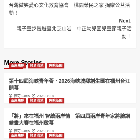
台灣微笑愛心文化教育協會 桃園榮民之家 捐贈公益活
navigation
動！
Next:
親子童步慢遊臺北芝山岩 中正幼兒園兒童節親子活
動！
More Stories
兩岸焦點
教育園地
焦點新聞
第十四屆海峽青年薈．2026海峽城鄉創生匯在福州台江
開幕
彭可 Coco
2026-08-07
兩岸焦點
教育園地
焦點新聞
「將」來在福州 智繪兩岸情 第四屆兩岸青年家將臉譜
繪畫大賽在福州啟幕
彭可 Coco
2026-08-07
兩岸焦點
教育園地
焦點新聞