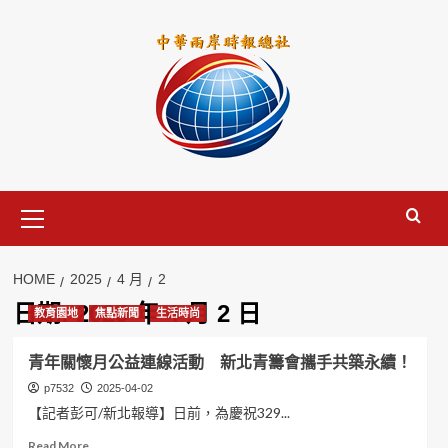
Skip
to
content
Primary
Menu
HOME
2025
4 月
2
日期:
2025 年 4 月 2 日
教育園地
焦點新聞
生活時尚
青年關懷月公益連線活動 新北青籌會攜手共築永續！
p7532
2025-04-02
【記者彭可/新北報導】日前，為慶祝329...
Read
Read More