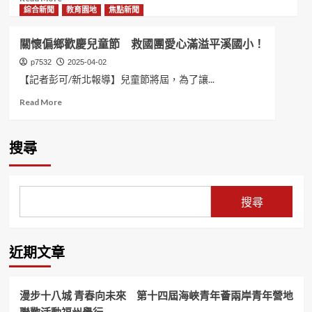
more
綜合新聞
教育園地
焦點新聞
about
青
關懷偏鄉歡慶兒童節 救國團愛心滿溢平溪國小！
年
關
p7532
2025-04-02
懷
【記者彭可/新北報導】兒童節將屆，為了讓...
月
Read
Read More
公
more
益
about
連
關
線
搜尋
懷
活
偏
動
鄉
新
歡
北
搜尋
慶
青
兒
籌
童
會
節
攜
近期文章
救
手
國
共
團
築
漫步十八城 青春向未來 第十四屆海峽青年薈兩岸青年營地
愛
永
心