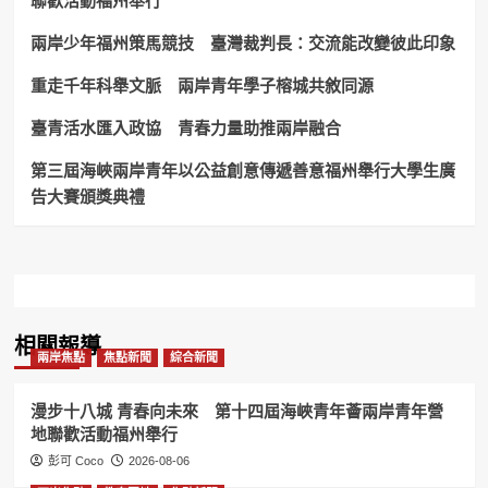
聯歡活動福州舉行
續！
滿
兩岸少年福州策馬競技 臺灣裁判長：交流能改變彼此印象
溢
平
溪
重走千年科舉文脈 兩岸青年學子榕城共敘同源
國
小！
臺青活水匯入政協 青春力量助推兩岸融合
第三屆海峽兩岸青年以公益創意傳遞善意福州舉行大學生廣
告大賽頒獎典禮
相關報導
兩岸焦點
焦點新聞
綜合新聞
漫步十八城 青春向未來 第十四屆海峽青年薈兩岸青年營
地聯歡活動福州舉行
彭可 Coco
2026-08-06