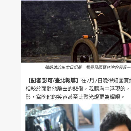
陳凱倫的生命日記篇 我看見國寶林沖的笑容—
【記者 彭可/臺北報導】
在7月7日晚得知國
相較於面對他離去的悲傷，我腦海中浮現的，卻是
影，當晚他的笑容甚至比聚光燈更為耀眼。