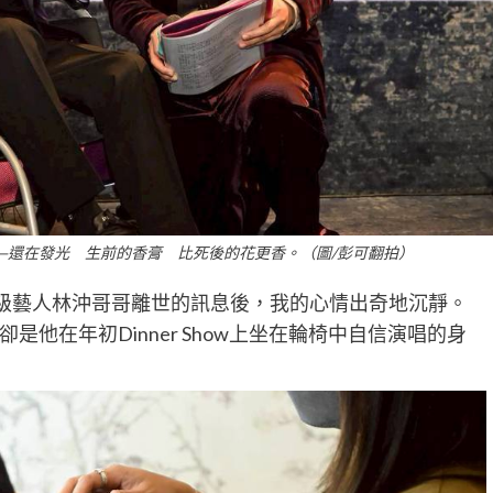
—還在發光 生前的香膏 比死後的花更香。（圖/彭可翻拍）
寶級藝人林沖哥哥離世的訊息後，我的心情出奇地沉靜。
他在年初Dinner Show上坐在輪椅中自信演唱的身