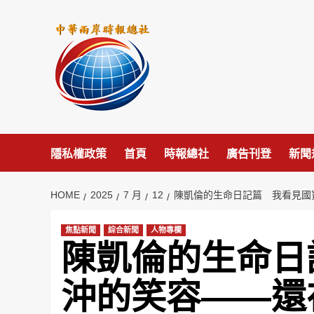
Skip
to
content
隱私權政策
首頁
時報總社
廣告刊登
新聞
HOME
2025
7 月
12
陳凱倫的生命日記篇 我看見國
焦點新聞
綜合新聞
人物專欄
陳凱倫的生命日
沖的笑容——還