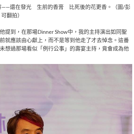
——還在發光 生前的香膏 比死後的花更香。（圖/彭
可翻拍）
到，在那場Dinner Show中，我的主持演出如同聖
前就應該由心獻上，而不是等到他走了才去悼念。這番
未想過那場看似「例行公事」的壽宴主持，竟會成為他