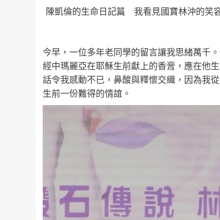
陳凱倫的生命日記篇 我看見國寶林沖的笑容
今早，一位多年老同學的留言讓我思緒萬千。他提
經中瑪麗亞在耶穌生前獻上的香膏，應在他生
話令我感動不已，鼻酸與釋懷交織，因為我從
生前一份難得的情誼。