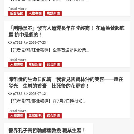
紀
淇
「神
錄
理
準
Read
Read More
事
感
more
綜合新聞
人物專欄
焦點新聞
長
應」
about
接
再
高
「剷除黑芯」發言人遭爆長年在陸經商！ 花蓮藍營起底
任
受
哲
轟 抗中是假的！
張
矚
翰
善
目
講
p7532
2025-07-23
政
——
座
【記者 彭可/綜合報導】全臺首波罷免投票...
市
精
教
長
準
授
Read
Read More
出
預
對
more
人物專欄
焦點新聞
綜合新聞
席！
言
「母
about
國
愛
「剷
陳凱倫的生命日記篇 我看見國寶林沖的笑容——還在
際
無
除
發光 生前的香膏 比死後的花更香！
財
價
黑
經
——
芯」
p7532
2025-07-12
發
比
發
【記者 彭可/臺北報導】在7月7日晚得知...
展！
任
言
何
人
Read
Read More
財
遭
more
人物專欄
專家觀點
綜合新聞
富
爆
about
更
長
陳
警界孔子高哲翰講座教授 職業生涯！
重
年
凱