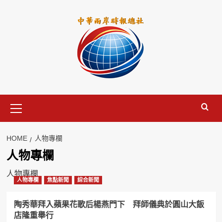
Skip
to
content
Primary
Menu
HOME
人物專欄
人物專欄
人物專欄
人物專欄
焦點新聞
綜合新聞
陶秀華拜入蘋果花歌后楊燕門下 拜師儀典於圓山大飯
店隆重舉行