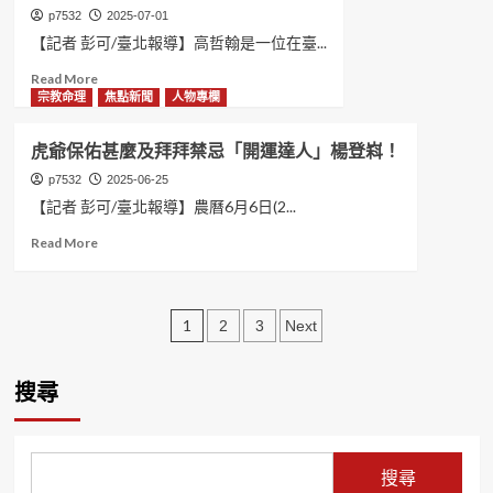
要」
在
倫
p7532
2025-07-01
省
陸
的
【記者 彭可/臺北報導】高哲翰是一位在臺...
思！
經
生
Read
Read More
商！
命
more
宗教命理
焦點新聞
人物專欄
花
日
about
蓮
記
警
藍
篇
虎爺保佑甚麼及拜拜禁忌「開運達人」楊登嵙！
界
營
我
孔
p7532
2025-06-25
起
看
子
底
見
【記者 彭可/臺北報導】農曆6月6日(2...
高
轟
國
Read
Read More
哲
抗
寶
more
翰
中
林
about
講
是
沖
虎
座
假
的
文
爺
1
2
3
Next
教
的！
笑
保
授
容
章
佑
職
——
甚
搜尋
業
分
還
麼
生
在
頁
及
涯！
發
拜
光
拜
搜尋
生
禁