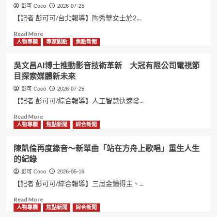
彭可 Coco
2026-07-25
【記者 彭可可/台北報導】陶秀華女士於2...
Read
Read More
more
人物專欄
專家觀點
焦點新聞
about
陶
吳文昌AI博士推動影音技術革新 大冠有限公司電視節
秀
目探索媒體新未來
華
拜
彭可 Coco
2026-07-25
入
【記者 彭可可/綜合報導】人工智慧快速發...
蘋
果
Read
Read More
花
more
人物專欄
焦點新聞
綜合新聞
歌
about
后
吳
陳凱倫再度錄音～新單曲「站在方舟上歌唱」重生人生
楊
文
的紀錄
燕
昌
門
AI
彭可 Coco
2026-05-16
下
博
【記者 彭可可/綜合報導】三屆金鐘得主、...
拜
士
師
推
Read
Read More
儀
動
more
人物專欄
焦點新聞
綜合新聞
典
影
about