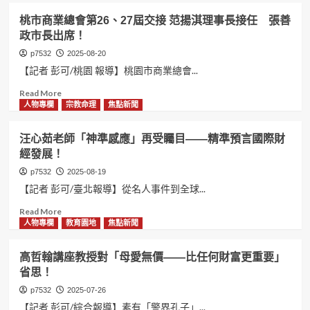
於
音
陳
桃市商業總會第26、27屆交接 范揚淇理事長接任 張善
圓
技
凱
政市長出席！
山
術
倫
大
革
再
p7532
2025-08-20
飯
新
度
【記者 彭可/桃園 報導】桃園市商業總會...
店
大
錄
隆
冠
音
Read
Read More
重
有
～
more
人物專欄
宗教命理
焦點新聞
舉
限
新
about
行
公
單
桃
汪心茹老師「神準感應」再受矚目——精準預言國際財
司
曲
市
經發展！
電
「站
商
視
在
業
p7532
2025-08-19
節
方
總
【記者 彭可/臺北報導】從名人事件到全球...
目
舟
會
探
上
第
Read
Read More
索
歌
26、
more
人物專欄
教育園地
焦點新聞
媒
唱」
27
about
體
重
屆
汪
高哲翰講座教授對「母愛無價——比任何財富更重要」
新
生
交
心
省思！
未
人
接
茹
來
生
范
老
p7532
2025-07-26
的
揚
師
【記者 彭可/綜合報導】素有「警界孔子」...