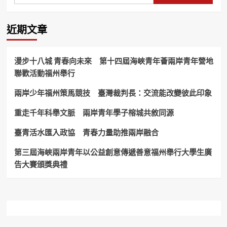
前
忌
的
「開
香
運
近期文章
膏
達
比
人」
死
楊
後
漫步十八城 青春向未來 第十四屆海峽青年薈兩岸青年營地
登
的
聯歡活動福州舉行
嵙！
花
更
兩岸少年福州策馬競技 臺灣裁判長：交流能改變彼此印象
香！
重走千年科舉文脈 兩岸青年學子榕城共敘同源
臺青活水匯入政協 青春力量助推兩岸融合
第三屆海峽兩岸青年以公益創意傳遞善意福州舉行大學生廣
告大賽頒獎典禮