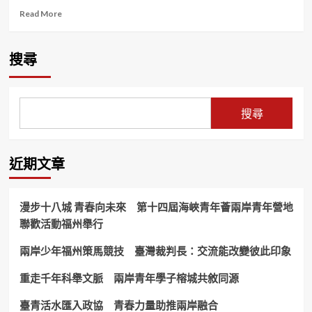
Read
Read More
more
about
麗
搜尋
臺
民
宿
沙
搜尋
龍
在
浙
江
近期文章
麗
水
成
漫步十八城 青春向未來 第十四屆海峽青年薈兩岸青年營地
功
聯歡活動福州舉行
舉
辦
兩岸少年福州策馬競技 臺灣裁判長：交流能改變彼此印象
兩
岸
業
重走千年科舉文脈 兩岸青年學子榕城共敘同源
者
暢
臺青活水匯入政協 青春力量助推兩岸融合