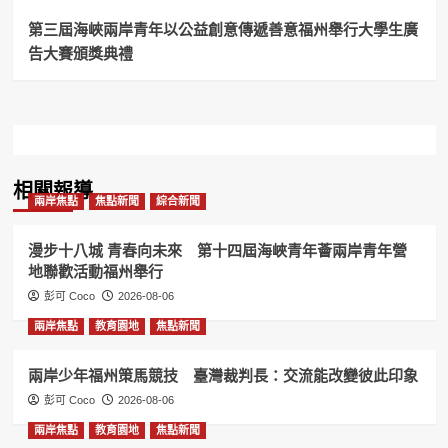
談
經
第三屆海峽兩岸青年以公益創意傳遞善意福州舉行大學生廣
驗
告大賽頒獎典禮
共
繪
民
宿
發
展
藍
相關報導
圖！
兩岸焦點
焦點新聞
綜合新聞
漫步十八城 青春向未來 第十四屆海峽青年薈兩岸青年營
地聯歡活動福州舉行
彭可 Coco
2026-08-06
兩岸焦點
教育園地
焦點新聞
兩岸少年福州策馬競技 臺灣裁判長：交流能改變彼此印象
彭可 Coco
2026-08-06
兩岸焦點
教育園地
焦點新聞