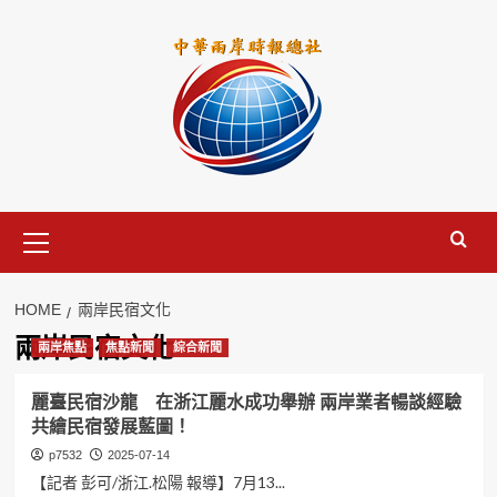
Skip
to
content
Primary
Menu
HOME
兩岸民宿文化
兩岸民宿文化
兩岸焦點
焦點新聞
綜合新聞
麗臺民宿沙龍 在浙江麗水成功舉辦 兩岸業者暢談經驗
共繪民宿發展藍圖！
p7532
2025-07-14
【記者 彭可/浙江.松陽 報導】7月13...