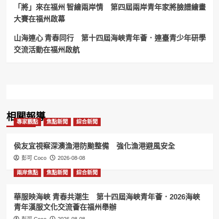
暗
「將」來在福州 智繪兩岸情 第四屆兩岸青年家將臉譜繪畫
藏
大賽在福州啟幕
詐
欺
山海連心 青春同行 第十四屆海峽青年薈．連臺青少年研學
機
交流活動在福州啟航
房
相關報導
專家觀點
焦點新聞
綜合新聞
侯友宜視察深澳漁港防颱整備 強化漁港避風安全
彭可 Coco
2026-08-08
兩岸焦點
焦點新聞
綜合新聞
華服映海峽 青春共潮生 第十四屆海峽青年薈．2026海峽
青年漢服文化交流薈在福州舉辦