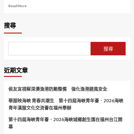
Read
Read More
more
about
竄
搜尋
改
來
電
騙
搜尋
全
球！
刑
事
近期文章
局
南
打
侯友宜視察深澳漁港防颱整備 強化漁港避風安全
強
勢
華服映海峽 青春共潮生 第十四屆海峽青年薈．2026海峽
攻
青年漢服文化交流薈在福州舉辦
堅
住
宅
第十四屆海峽青年薈．2026海峽城鄉創生匯在福州台江開
大
幕
樓