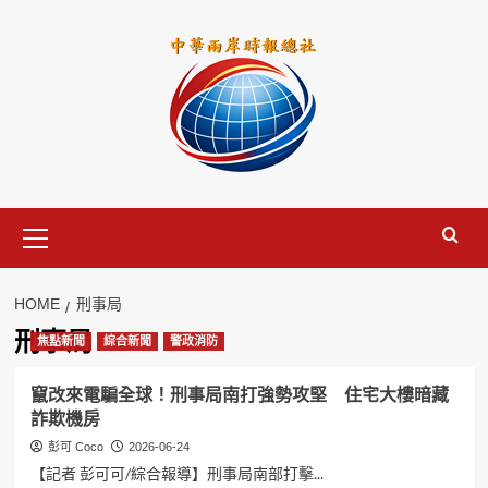
Skip
to
content
Primary
Menu
HOME
刑事局
刑事局
焦點新聞
綜合新聞
警政消防
竄改來電騙全球！刑事局南打強勢攻堅 住宅大樓暗藏
詐欺機房
彭可 Coco
2026-06-24
【記者 彭可可/綜合報導】刑事局南部打擊...