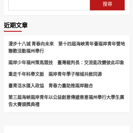
術
電
搜尋
——
變
視
推
革
節
動
開
目
AI
創
探
近期文章
影
媒
索
音
體
媒
技
新
體
漫步十八城 青春向未來 第十四屆海峽青年薈兩岸青年營地
術
局
新
聯歡活動福州舉行
革
面
未
新
來
兩岸少年福州策馬競技 臺灣裁判長：交流能改變彼此印象
重
塑
媒
重走千年科舉文脈 兩岸青年學子榕城共敘同源
體
未
臺青活水匯入政協 青春力量助推兩岸融合
來
第三屆海峽兩岸青年以公益創意傳遞善意福州舉行大學生廣
告大賽頒獎典禮