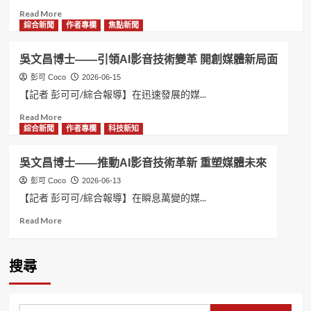
Read
Read More
more
綜合新聞
作者專欄
焦點新聞
about
吳
吳文昌博士——引領AI影音技術變革 開創媒體新局面
文
昌
彭可 Coco
2026-06-15
AI
【記者 彭可可/綜合報導】在迅速發展的媒...
博
Read
Read More
士
more
綜合新聞
作者專欄
科技新知
推
about
動
吳
影
吳文昌博士——推動AI影音技術革新 重塑媒體未來
文
音
昌
彭可 Coco
2026-06-13
技
博
術
【記者 彭可可/綜合報導】在瞬息萬變的媒...
士
革
Read
Read More
——
新
more
引
大
about
領
冠
吳
AI
有
搜尋
文
影
限
昌
音
公
博
技
司
士