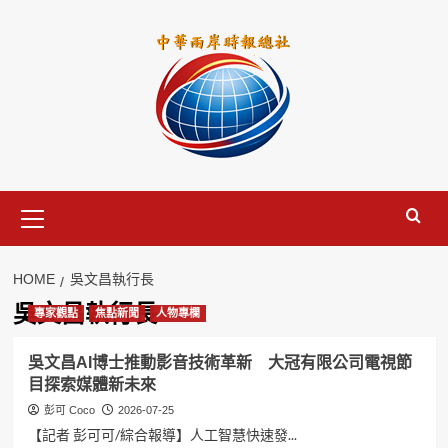
Skip
to
content
Primary
Menu
HOME
吳文昌執行長
吳文昌執行長
專家觀點
焦點新聞
人物專欄
吳文昌AI博士推動影音技術革新 大冠有限公司電視節
目探索媒體新未來
彭可 Coco
2026-07-25
【記者 彭可可/綜合報導】人工智慧快速發...