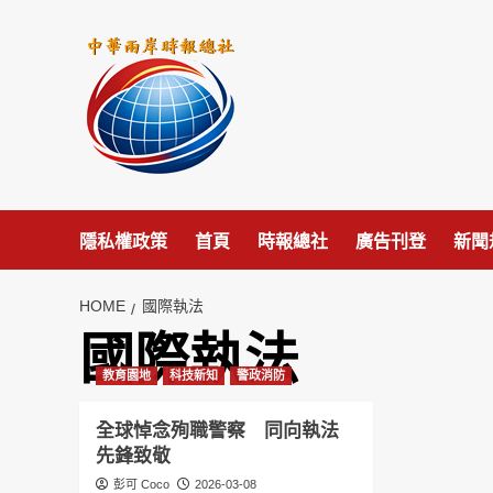
Skip
to
content
隱私權政策
首頁
時報總社
廣告刊登
新聞
HOME
國際執法
國際執法
教育園地
科技新知
警政消防
全球悼念殉職警察 同向執法
先鋒致敬
彭可 Coco
2026-03-08