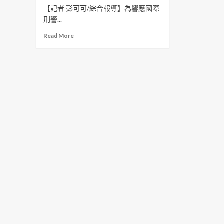
【記者 彭可可/綜合報導】為響應國際
刑警...
Read
Read More
more
about
全
球
悼
念
殉
職
警
察
同
向
執
法
先
鋒
致
敬