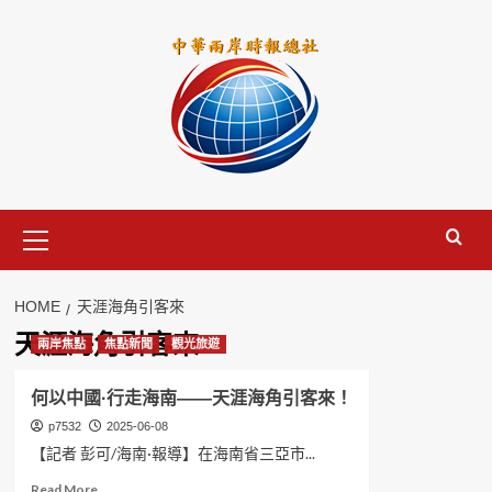
Skip
to
content
Primary
Menu
HOME
天涯海角引客來
天涯海角引客來
兩岸焦點
焦點新聞
觀光旅遊
何以中國·行走海南——天涯海角引客來！
p7532
2025-06-08
【記者 彭可/海南·報導】在海南省三亞市...
Read
Read More