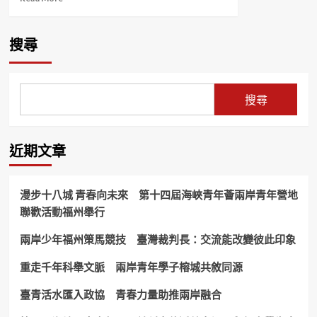
more
about
何
搜尋
以
中
國
·
搜尋
行
走
海
南
近期文章
——
天
涯
漫步十八城 青春向未來 第十四屆海峽青年薈兩岸青年營地
海
聯歡活動福州舉行
角
引
兩岸少年福州策馬競技 臺灣裁判長：交流能改變彼此印象
客
來！
重走千年科舉文脈 兩岸青年學子榕城共敘同源
臺青活水匯入政協 青春力量助推兩岸融合