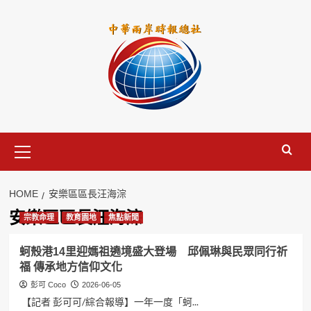
Skip
to
content
Primary
Menu
HOME
安樂區區長汪海淙
安樂區區長汪海淙
宗教命理
教育園地
焦點新聞
蚵殼港14里迎媽祖遶境盛大登場 邱佩琳與民眾同行祈
福 傳承地方信仰文化
彭可 Coco
2026-06-05
【記者 彭可可/綜合報導】一年一度「蚵...