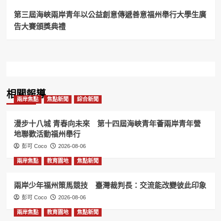
同
行
第三屆海峽兩岸青年以公益創意傳遞善意福州舉行大學生廣
祈
告大賽頒獎典禮
福
傳
承
地
方
信
仰
相關報導
文
兩岸焦點
焦點新聞
綜合新聞
化
漫步十八城 青春向未來 第十四屆海峽青年薈兩岸青年營
地聯歡活動福州舉行
彭可 Coco
2026-08-06
兩岸焦點
教育園地
焦點新聞
兩岸少年福州策馬競技 臺灣裁判長：交流能改變彼此印象
彭可 Coco
2026-08-06
兩岸焦點
教育園地
焦點新聞