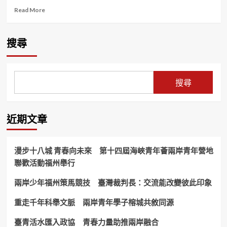
Read
Read More
more
about
蚵
搜尋
殼
港
14
里
搜尋
迎
媽
祖
遶
近期文章
境
盛
大
漫步十八城 青春向未來 第十四屆海峽青年薈兩岸青年營地
登
聯歡活動福州舉行
場
邱
兩岸少年福州策馬競技 臺灣裁判長：交流能改變彼此印象
佩
琳
與
重走千年科舉文脈 兩岸青年學子榕城共敘同源
民
眾
臺青活水匯入政協 青春力量助推兩岸融合