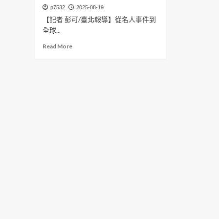
p7532
2025-08-19
【記者 彭可/臺北報導】從名人事件到
全球...
Read
Read More
more
about
汪
心
茹
老
師
「神
準
感
應」
再
受
矚
目
——
精
準