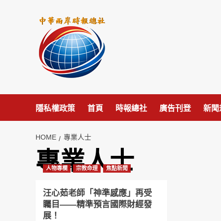
Skip
to
content
隱私權政策
首頁
時報總社
廣告刊登
新聞
HOME
專業人士
專業人士
人物專欄
宗教命理
焦點新聞
汪心茹老師「神準感應」再受
矚目——精準預言國際財經發
展！