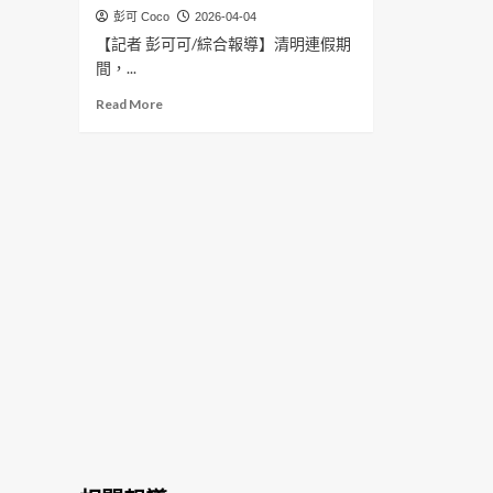
彭可 Coco
2026-04-04
【記者 彭可可/綜合報導】清明連假期
間，...
Read
Read More
more
about
嘉
檢
清
明
連
假
續
行
聯
合
稽
查
維
護
物
價