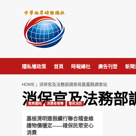
Skip
to
content
隱私權政策
首頁
時報總社
廣告刊登
新聞
HOME
消保官及法務部調查局嘉義縣調查站
消保官及法務部
教育園地
消費者報導
警政消防
嘉檢清明連假續行聯合稽查維
護物價穩定——確保民眾安心
消費